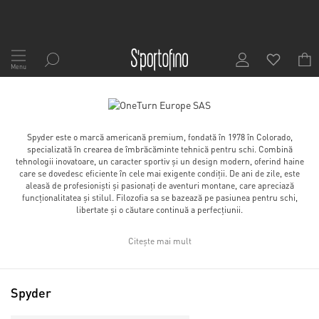
Mergeți
la
Menu
Conținut
Spyder este o marcă americană premium, fondată în 1978 în Colorado,
specializată în crearea de îmbrăcăminte tehnică pentru schi. Combină
tehnologii inovatoare, un caracter sportiv și un design modern, oferind haine
care se dovedesc eficiente în cele mai exigente condiții. De ani de zile, este
aleasă de profesioniști și pasionați de aventuri montane, care apreciază
funcționalitatea și stilul. Filozofia sa se bazează pe pasiunea pentru schi,
libertate și o căutare continuă a perfecțiunii.
Citește mai mult
Spyder