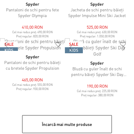
Spyder
Spyder
Pantaloni de schi pentru fete
Jacheta de schi pentru băieți
Spyder Olympia
Spyder Impulse Mini Ski Jacket
410,00 RON
525,00 RON
Cel mai redus preț:
490,00 RON
Cel mai redus preț:
630,00 RON
Preț regular:
820,00 RON
Preț regular:
1.050,00 RON
SALE
SALE
KIDS
KIDS
Spyder
Pantaloni de schi pentru băieți
Spyder
cu bretele Spyder Propulsion
Bluză cu guler înalt de schi
pentru băieți Spyder Ski Day
465,00 RON
Golf
Cel mai redus preț:
555,00 RON
190,00 RON
Preț regular:
930,00 RON
Cel mai redus preț:
225,00 RON
Preț regular:
380,00 RON
Încarcă mai multe produse