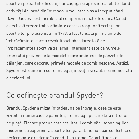
sportivii pe pârtiile de schi, dar câștigă și aprecierea iubitorilor de
activități de iarnă din întreaga lume. Istoria sa a început când
David Jacobs, fost membru al echipei naționale de schi a Canadei,
a decis să creeze îmbrăcăminte care să răspundă cerințelor
sportivilor profesioniști. În 1978, a fost lansată prima linie de
îmbrăcăminte, care a revoluționat abordarea față de
îmbrăcămintea sportivă de iarnă. Interesant este că numele
brandului provine de la modelele care amintesc de pânzele de
păianjen, care decorau primele modele de combinezoane. Astăzi,
Spyder este sinonim cu tehnologia, inovația și căutarea neîncetată
a perfecțiunii.
Ce definește brandul Spyder?
Brandul Spyder a mizat întotdeauna pe inovație, ceea ce este
vizibil în numeroasele patente și tehnologii pe care le-a introdus
pe piață. Fiecare produs este rezultatul combinării tehnologiilor
moderne cu experiența sportivilor, garantând nu doar confort, ci și
performanțe excelente în condiții extreme. Datorită acestei