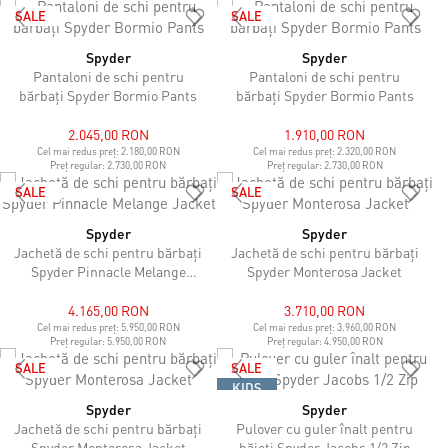
SALE
SALE
Spyder
Spyder
Pantaloni de schi pentru
Pantaloni de schi pentru
bărbați Spyder Bormio Pants
bărbați Spyder Bormio Pants
2.045,00 RON
1.910,00 RON
Cel mai redus preț:
2.180,00 RON
Cel mai redus preț:
2.320,00 RON
Preț regular:
2.730,00 RON
Preț regular:
2.730,00 RON
SALE
SALE
Spyder
Spyder
Jachetă de schi pentru bărbați
Jachetă de schi pentru bărbați
Spyder Pinnacle Melange
Spyder Monterosa Jacket
Jacket
4.165,00 RON
3.710,00 RON
Cel mai redus preț:
5.950,00 RON
Cel mai redus preț:
3.960,00 RON
Preț regular:
5.950,00 RON
Preț regular:
4.950,00 RON
SALE
SALE
KIDS
Spyder
Spyder
Jachetă de schi pentru bărbați
Pulover cu guler înalt pentru
Spyder Monterosa Jacket
băieți Spyder Jacobs 1/2 Zip