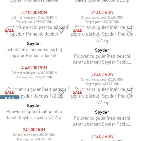
3.710,00 RON
240,00 RON
Cel mai redus preț:
3.960,00 RON
Cel mai redus preț:
255,00 RON
Preț regular:
4.950,00 RON
Preț regular:
300,00 RON
SALE
SALE
Spyder
Jachetă de schi pentru bărbați
Spyder
Spyder Pinnacle Jacket
Pulover cu guler înalt de schi
pentru bărbați Spyder Podium
4.460,00 RON
1/2 Zip
Cel mai redus preț:
4.760,00 RON
395,00 RON
Preț regular:
5.950,00 RON
Cel mai redus preț:
420,00 RON
Preț regular:
495,00 RON
SALE
SALE
KIDS
Spyder
Pulover cu guler înalt pentru
Spyder
băieți Spyder Jacobs 1/2 Zip
Pulover cu guler înalt de schi
pentru bărbați Spyder Podium
240,00 RON
1/2 Zip
Cel mai redus preț:
300,00 RON
345,00 RON
Preț regular:
300,00 RON