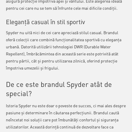
asigură protecție împotriva apei și vântului. Este alegerea ideală
pentru cei care nu se tem să înfrunte cele mai dificile condiții.
Eleganță casual în stil sportiv
Spyder nu uită nici de cei care apreciază stilul casual. Brandul
oferă colecții care combină funcționalitatea sportivă cu eleganța
urbană. Datorită utilizării tehnologiei DWR (Durable Water
Repellent), îmbrăcămintea din această serie este potrivită atât
pentru pârtii, cât și pentru utilizarea zilnică, oferind protecție
împotriva umezelii și frigului.
De ce este brandul Spyder atât de
special?
Istoria Spyder nu este doar o poveste de succes, ci mai ales despre
pasiune și determinare în căutarea perfecțiunii. Brandul caută
neîncetat noi soluții care pot îmbunătăți confortul și siguranța
utilizatorilor. Această dorință continuă de dezvoltare face ca