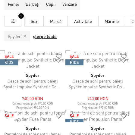
Femei
Bărbați
Copii
Vânzare
1
Sex
Marcă
Activitate
Mărime
C
Spyder
șterge toate
SALE
SALE
KIDS
KIDS
Spyder
Spyder
Geacă de schi pentru băieți
Geacă de schi pentru băieți
Spyder Impulse Synthetic Down
Spyder Impulse Synthetic Down
Jacket
Jacket
740,00 RON
740,00 RON
Cel mai redus preț:
790,00 RON
Cel mai redus preț:
790,00 RON
Preț regular:
990,00 RON
Preț regular:
990,00 RON
SALE
SALE
KIDS
Spyder
Spyder
Pantaloni de schi pentru femei
Pantaloni de schi pentru băieți