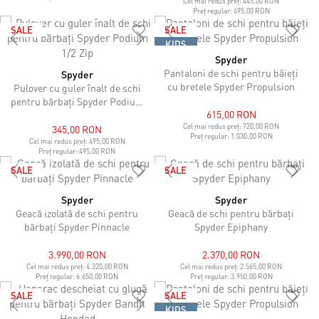
Cel mai redus preț:
445,00 RON
Preț regular:
495,00 RON
SALE
SALE
KIDS
Spyder
Pantaloni de schi pentru băieți
Spyder
cu bretele Spyder Propulsion
Pulover cu guler înalt de schi
pentru bărbați Spyder Podium
615,00 RON
1/2 Zip
Cel mai redus preț:
720,00 RON
345,00 RON
Preț regular:
1.030,00 RON
Cel mai redus preț:
495,00 RON
Preț regular:
495,00 RON
SALE
SALE
Spyder
Spyder
Geacă izolată de schi pentru
Geacă de schi pentru bărbați
bărbați Spyder Pinnacle
Spyder Epiphany
3.990,00 RON
2.370,00 RON
Cel mai redus preț:
4.320,00 RON
Cel mai redus preț:
2.565,00 RON
Preț regular:
6.650,00 RON
Preț regular:
3.950,00 RON
SALE
SALE
KIDS