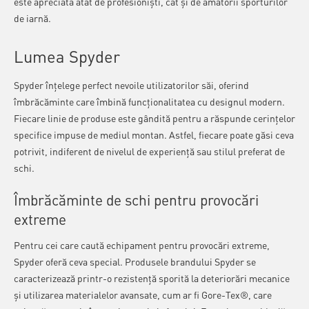
este apreciată atât de profesioniști, cât și de amatorii sporturilor
de iarnă.
Lumea Spyder
Spyder înțelege perfect nevoile utilizatorilor săi, oferind
îmbrăcăminte care îmbină funcționalitatea cu designul modern.
Fiecare linie de produse este gândită pentru a răspunde cerințelor
specifice impuse de mediul montan. Astfel, fiecare poate găsi ceva
potrivit, indiferent de nivelul de experiență sau stilul preferat de
schi.
Îmbrăcăminte de schi pentru provocări
extreme
Pentru cei care caută echipament pentru provocări extreme,
Spyder oferă ceva special. Produsele brandului Spyder se
caracterizează printr-o rezistență sporită la deteriorări mecanice
și utilizarea materialelor avansate, cum ar fi Gore-Tex®, care