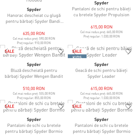
Spyder
Pantaloni de schi pentru băieți
Spyder
cu bretele Spyder Propulsion
Hanorac descheiat cu glugă
pentru bărbați Spyder Bandit
615,00 RON
Hooded
Cel mai redus preț:
665,00 RON
635,00 RON
Preț regular:
1.030,00 RON
Cel mai redus preț:
590,00 RON
Preț regular:
910,00 RON
SALE
SALE
KIDS
Spyder
Spyder
Bluză descheiată pentru
Geacă de schi pentru băieți
bărbați Spyder Wengen Bandit
Spyder Leader
510,00 RON
615,00 RON
Cel mai redus preț:
555,00 RON
Cel mai redus preț:
665,00 RON
Preț regular:
855,00 RON
Preț regular:
1.030,00 RON
SALE
SALE
Spyder
Spyder
Pantaloni de schi cu bretele
Pantaloni de schi cu bretele
pentru bărbați Spyder Bormio
pentru bărbați Spyder Bormio