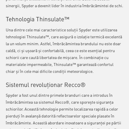
sinergii, Spyder a devenit lider în industria îmbrăcămintei de schi.
Tehnologia Thinsulate™
Una dintre cele mai caracteristice soluții Spyder este utilizarea
tehnologiei Thinsulate™, care asigură o izolație termică excelentă
la un volum minim. Astfel, îmbrăcămintea brandului nu este doar
caldă, ci și ușoară și confortabilă, ceea ce este esențial pentru
schiorii care caută libertatea de mișcare. În combinație cu
materialele impermeabile, Thinsulate™ garantează confortul
chiar și în cele mai dificile condiții meteorologice.
Sistemul revoluționar Recco®
Spyder a fost unul dintre primele branduri care a introdus în
îmbrăcămintea sa sistemul Recco®, care sporește siguranța
schiorilor. Această tehnologie permite localizarea rapidă a celor
pierduți în avalanșă datorită reflectoarelor speciale plasate în
îmbrăcăminte. Această abordare inovatoare a siguranței pe pârtii