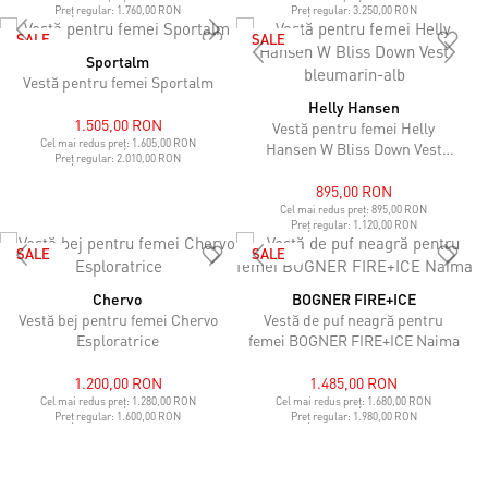
Preț regular:
1.760,00 RON
Preț regular:
3.250,00 RON
SALE
SALE
Sportalm
Vestă pentru femei Sportalm
Helly Hansen
1.505,00 RON
Vestă pentru femei Helly
Cel mai redus preț:
1.605,00 RON
Hansen W Bliss Down Vest
Preț regular:
2.010,00 RON
bleumarin-alb
895,00 RON
Cel mai redus preț:
895,00 RON
Preț regular:
1.120,00 RON
SALE
SALE
Chervo
BOGNER FIRE+ICE
Vestă bej pentru femei Chervo
Vestă de puf neagră pentru
Esploratrice
femei BOGNER FIRE+ICE Naima
1.200,00 RON
1.485,00 RON
Cel mai redus preț:
1.280,00 RON
Cel mai redus preț:
1.680,00 RON
Preț regular:
1.600,00 RON
Preț regular:
1.980,00 RON