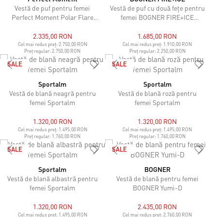
Vestă de puf pentru femei
Vestă de puf cu două fețe pentru
Perfect Moment Polar Flare
femei BOGNER FIRE+ICE
Gilet
Namilia
2.335,00 RON
1.685,00 RON
Cel mai redus preț:
2.750,00 RON
Cel mai redus preț:
1.910,00 RON
Preț regular:
2.750,00 RON
Preț regular:
2.250,00 RON
SALE
SALE
Sportalm
Sportalm
Vestă de blană neagră pentru
Vestă de blană roză pentru
femei Sportalm
femei Sportalm
1.320,00 RON
1.320,00 RON
Cel mai redus preț:
1.495,00 RON
Cel mai redus preț:
1.495,00 RON
Preț regular:
1.760,00 RON
Preț regular:
1.760,00 RON
SALE
SALE
Sportalm
BOGNER
Vestă de blană albastră pentru
Vestă de blană pentru femei
femei Sportalm
BOGNER Yumi-D
1.320,00 RON
2.435,00 RON
Cel mai redus preț:
1.495,00 RON
Cel mai redus preț:
2.760,00 RON