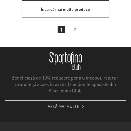
Încarcă mai multe produse
1
2
Beneficiază de 10% reducere pentru început, retururi
gratuite și acces în avans la acțiunile speciale din
S'portofino Club.
AFLĂ MAI MULTE