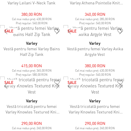
Varley Leilani V-Neck Tank
Varley Athena Pointelle Knit
Vest
380,00 RON
340,00 RON
Cel mai redus preț:
430,00 RON
Cel mai redus preț:
285,00 RON
Preț regular:
540,00 RON
Preț regular:
540,00 RON
SALE
SALE
Varley
Varley
Vestă pentru femei Varley Bains
Vestă pentru femei Varley Avika
Half Zip Tank
Argyle Vest
415,00 RON
380,00 RON
Cel mai redus preț:
365,00 RON
Cel mai redus preț:
430,00 RON
Preț regular:
580,00 RON
Preț regular:
540,00 RON
SALE
SALE
Varley
Varley
Vestă tricotată pentru femei
Vestă tricotată pentru femei
Varley Knowles Textured Knit
Varley Knowles Textured Knit
Vest
Vest
290,00 RON
290,00 RON
Cel mai redus preț:
240,00 RON
Cel mai redus preț:
240,00 RON