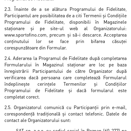
2.3. Înainte de a se alătura Programului de Fidelitate,
Participantul are posibilitatea de a citi Termenii și Condiţiile
Programului de Fidelitate, disponibili în Magazinele
staționare și pe site-ul web al Organizatorului:
www.sportofino.com, precum și să-i descarce. Acceptarea
conținutului lor se face prin bifarea căsuței
corespunzătoare din Formular.
2.4. Aderarea la Programul de Fidelitate după completarea
Formularului în Magazinul staţionar are loc pe baza
înregistrării Participantului de către Organizator după
verificarea dacă persoana care completează Formularul
îndeplineşte cerinţele Termenilor și Condiţiilor
Programului de Fidelitate și dacă formularul este
completat corect.
2.5. Organizatorul comunică cu Participanții prin e-mail,
corespondență tradițională și contact telefonic. Datele de
contact ale Organizatorului sunt:
SAT sp. z o.o. cu sediul social în Poznan (60-277) pe