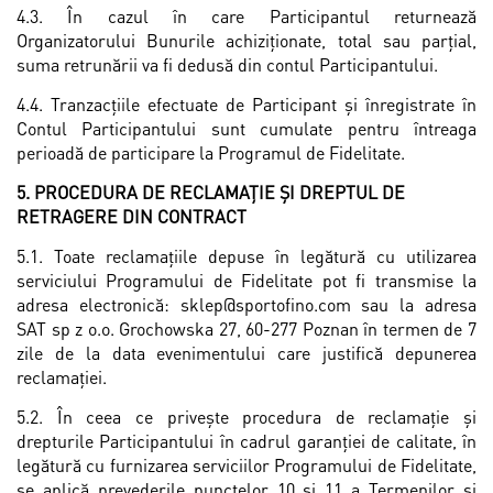
4.3. În cazul în care Participantul returnează
Organizatorului Bunurile achiziţionate, total sau parţial,
suma retrunării va fi dedusă din contul Participantului.
4.4. Tranzacțiile efectuate de Participant și înregistrate în
Contul Participantului sunt cumulate pentru întreaga
perioadă de participare la Programul de Fidelitate.
5. PROCEDURA DE RECLAMAȚIE ȘI DREPTUL DE
RETRAGERE DIN CONTRACT
5.1. Toate reclamaţiile depuse în legătură cu utilizarea
serviciului Programului de Fidelitate pot fi transmise la
adresa electronică: sklep@sportofino.com sau la adresa
SAT sp z o.o. Grochowska 27, 60-277 Poznan în termen de 7
zile de la data evenimentului care justifică depunerea
reclamației.
5.2. În ceea ce privește procedura de reclamație și
drepturile Participantului în cadrul garanției de calitate, în
legătură cu furnizarea serviciilor Programului de Fidelitate,
se aplică prevederile punctelor 10 și 11 a Termenilor și