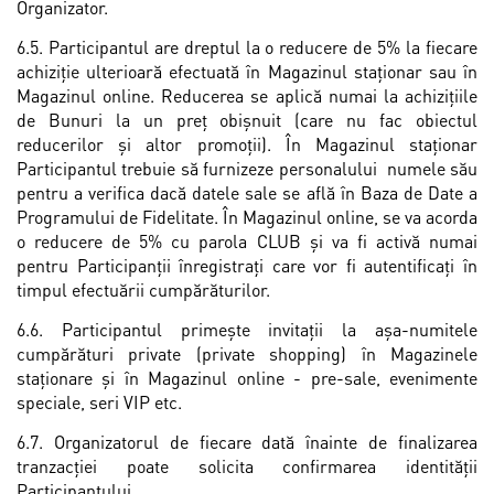
Organizator.
6.5. Participantul are dreptul la o reducere de 5% la fiecare
achiziţie ulterioară efectuată în Magazinul staționar sau în
Magazinul online. Reducerea se aplică numai la achizițiile
de Bunuri la un preț obișnuit (care nu fac obiectul
reducerilor și altor promoții). În Magazinul staționar
Participantul trebuie să furnizeze personalului numele său
pentru a verifica dacă datele sale se află în Baza de Date a
Programului de Fidelitate. În Magazinul online, se va acorda
o reducere de 5% cu parola CLUB și va fi activă numai
pentru Participanții înregistraţi care vor fi autentificați în
timpul efectuării cumpărăturilor.
6.6. Participantul primește invitații la așa-numitele
cumpărături private (private shopping) în Magazinele
staționare și în Magazinul online - pre-sale, evenimente
speciale, seri VIP etc.
6.7. Organizatorul de fiecare dată înainte de finalizarea
tranzacţiei poate solicita confirmarea identităţii
Participantului.