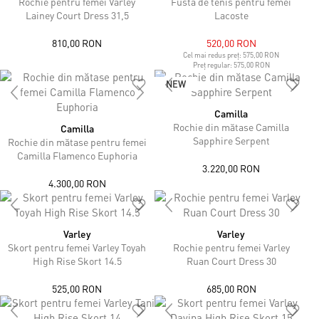
Rochie pentru femei Varley
Fustă de tenis pentru femei
Lainey Court Dress 31,5
Lacoste
810,00 RON
520,00 RON
Cel mai redus preț:
575,00 RON
Preț regular:
575,00 RON
NEW
Camilla
Rochie din mătase Camilla
Camilla
Sapphire Serpent
Rochie din mătase pentru femei
Camilla Flamenco Euphoria
3.220,00 RON
4.300,00 RON
Varley
Varley
Skort pentru femei Varley Toyah
Rochie pentru femei Varley
High Rise Skort 14.5
Ruan Court Dress 30
525,00 RON
685,00 RON