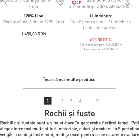
SALE
120% Lino
J Lindeberg
Rochie cămașă din in 120% Lino
Fustă pentru femei J.Lindeberg
Ladies Alesia Skirt
1.450,00 RON
625,00 RON
Cel mai redus preț:
660,00 RON
Preț regular:
730,00 RON
Încarcă mai multe produse
1
2
3
4
...
12
Rochii și fuste
Rochiile și fustele sunt un must-have în garderoba fiecărei femei. Poți
alege dintre mai multe stiluri, materiale, culori și modele. La S’portofino
vei găsi rochii și fuste mini, midi și maxi pentru orice ocazie: o evadare