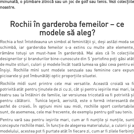
minunată, o plimbare zilnică sau un joc de golf sau tenis. Vezi colecțiile
noastre.
Rochii în garderoba femeilor – ce
modele să aleg?
Rochia a fost întotdeauna un simbol al feminității și, deși astăzi moda se
schimbă, iar garderoba femeilor s-a extins cu multe alte elemente,
rămâne totuși un must-have în garderobă. Mai ales că în colecțiile
designerilor și brandurilor bine-cunoscute din S 'portofino poți găsi atât
de multe stiluri, culori și modele încât toată lumea va găsi ceva pentru ei
înșiși.
Rochiile mini
sunt modele senzuale sau feminine care expu
picioarele și pot îmbunătăți optic proporțiile siluetei.
Rochiile midi
sunt printre cele mai versatile. Această croială va f
potrivită atât pentru ținutele de zi cu zi, cât și pentru ieșirile mai mari, la
teatru sau la întâlniri de familie, iar versiunea tricotată va fi potrivită și
pentru călătorii.
Tunica
lejeră, aerisită, este o formă interesantă de
astfel de croieli
.
În opțiuni mini sau midi,
rochiile sport
confortabil
sunt, de asemenea, cele mai frecvente, de exemplu pentru golf sau tenis.
Pentru vară sau pentru ieșirile mari, cum ar fi nunțile și nunțile, sunt
concepute
rochiile maxi
.
În funcție de alegerea materialului, a culorii și 
modelului, acestea pot fi purtate atât în fiecare zi, cum ar fi zilele fierbinți