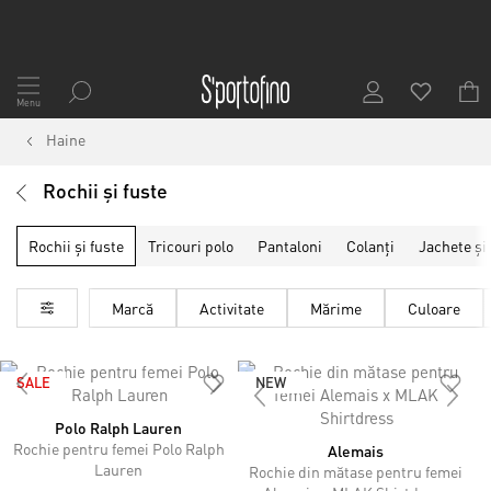
Mergeți
la
Menu
Conținut
Haine
Rochii și fuste
Rochii și fuste
Tricouri polo
Pantaloni
Colanți
Jachete și
Marcă
Activitate
Mărime
Culoare
SALE
NEW
Polo Ralph Lauren
Rochie pentru femei Polo Ralph
Alemais
Lauren
Rochie din mătase pentru femei