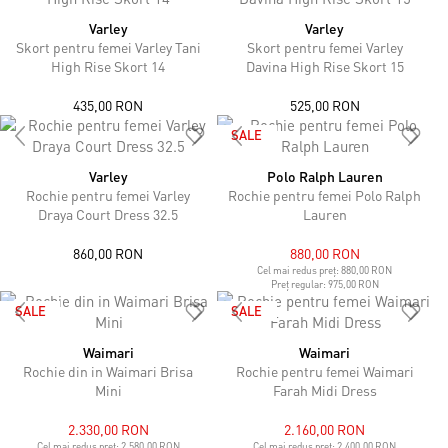
Varley
Varley
Skort pentru femei Varley Tani
Skort pentru femei Varley
High Rise Skort 14
Davina High Rise Skort 15
435,00 RON
525,00 RON
SALE
Varley
Polo Ralph Lauren
Rochie pentru femei Varley
Rochie pentru femei Polo Ralph
Draya Court Dress 32.5
Lauren
860,00 RON
880,00 RON
Cel mai redus preț:
880,00 RON
Preț regular:
975,00 RON
SALE
SALE
Waimari
Waimari
Rochie din in Waimari Brisa
Rochie pentru femei Waimari
Mini
Farah Midi Dress
2.330,00 RON
2.160,00 RON
Cel mai redus preț:
2.580,00 RON
Cel mai redus preț:
2.400,00 RON