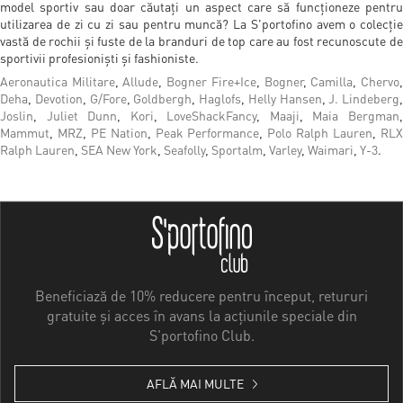
model sportiv sau doar căutați un aspect care să funcționeze pentru
utilizarea de zi cu zi sau pentru muncă? La S'portofino avem o colecție
vastă de rochii și fuste de la branduri de top care au fost recunoscute de
sportivii profesioniști și fashioniste.
Aeronautica Militare
,
Allude
,
Bogner Fire+Ice
,
Bogner
,
Camilla
,
Chervo
Deha
,
Devotion
,
G/Fore
,
Goldbergh
,
Haglofs
,
Helly Hansen
,
J. Lindeberg
,
Joslin
,
Juliet Dunn
,
Kori
,
LoveShackFancy
,
Maaji
,
Maia Bergman
Mammut
,
MRZ
,
PE Nation
,
Peak Performance
,
Polo Ralph Lauren
,
RL
Ralph Lauren
,
SEA New York
,
Seafolly
,
Sportalm
,
Varley
,
Waimari
,
Y-3
.
Beneficiază de 10% reducere pentru început, retururi
gratuite și acces în avans la acțiunile speciale din
S'portofino Club.
AFLĂ MAI MULTE