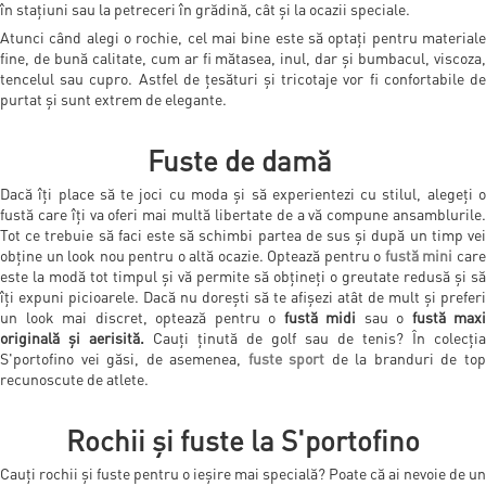
în stațiuni sau la petreceri în grădină, cât și la ocazii speciale.
Atunci când alegi o rochie, cel mai bine este să optați pentru materiale
fine, de bună calitate, cum ar fi mătasea, inul, dar și bumbacul, viscoza,
tencelul sau cupro. Astfel de țesături și tricotaje vor fi confortabile de
purtat și sunt extrem de elegante.
Fuste de damă
Dacă îți place să te joci cu moda și să experientezi cu stilul, alegeți o
fustă care
îți
va oferi mai multă libertate de a vă compune ansamblurile
Tot ce trebuie să faci este să schimbi partea de sus și după un timp vei
obține un look nou pentru o altă ocazie. Optează pentru o
fustă mini
car
este la modă tot timpul și vă permite să obțineți o greutate redusă și să
îți expuni picioarele. Dacă nu dorești să te afișezi atât de mult și preferi
un look mai discret, optează pentru o
fustă midi
sau o
fustă maxi
originală și aerisită.
Cauți ținută de golf sau de tenis? În colecția
S'portofino vei găsi, de asemenea,
fuste sport
de la branduri de to
recunoscute de atlete.
Rochii și fuste la S'portofino
Cauți rochii și fuste pentru o ieșire mai specială? Poate că ai nevoie de un