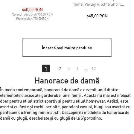
femei Varley Ritchie Short
660,00 RON
Sleeve Sweat
Cel mai redus preț:
700,00 RON
645,00 RON
Preț regular:
775,00 RON
Încarcă mai multe produse
1
2
3
4
...
12
Hanorace de damă
În moda contemporană, hanoracul de damă a devenit unul dintre
elementele clasice ale garderobei unei femei. Acesta nu mai este folosit
doar pentru stilul strict sportiv și pentru stilul homewear. Astăzi, este
asortat cu fuste și rochii aerisite, pantaloni casual, blugi sau asortat cu
pantaloni de trening minimaliști. Descoperiți modelele de hanorace de
damă cu glugă, descheiate și cu glugă de la S'portofino.