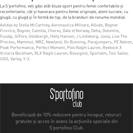
La S'portofino, veți găsi atât bluze sport pentru femei confortabile și
reconfortante, cât și hanorace pentru femei originale, atent lucrate, cu
glugă, cu glugă și în formă de top, de la branduri de renume mondial:
Adidas by Stella McCartney
,
Aeronautica Militare
,
Allude
,
Bogner
Fire+Ice
,
Bogner
,
Camilla
,
Chervo
,
Dale of Norway
,
Deha
,
Dolomite
,
Fusalp
,
G/Fore
,
Goldbergh
,
Helly Hansen
,
J Lindeberg
,
Juvia
,
Live The
Process
,
Mammut
,
MRZ
,
Newland
,
On Running
,
Parajumpers
,
PE Nation
,
Peak Performance
,
Perfect Moment
,
Polo Ralph Lauren
,
Reebock X
Victoria Beckham
,
RLX Ralph Lauren
,
Rossignol
,
Sportalm
,
Toni Sailer
,
UGG
,
Varley
,
Y-3
.
Beneficiază de 10% reducere pentru început, retururi
gratuite și acces în avans la acțiunile speciale din
S'portofino Club.