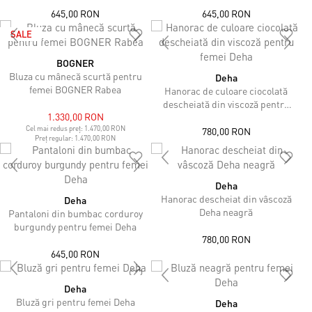
645,00 RON
645,00 RON
SALE
BOGNER
Bluza cu mânecă scurtă pentru
Deha
femei BOGNER Rabea
Hanorac de culoare ciocolată
descheiată din viscoză pentru
1.330,00 RON
femei Deha
Cel mai redus preț:
1.470,00 RON
780,00 RON
Preț regular:
1.470,00 RON
Deha
Hanorac descheiat din vâscoză
Deha
Deha neagră
Pantaloni din bumbac corduroy
burgundy pentru femei Deha
780,00 RON
645,00 RON
Deha
Bluză gri pentru femei Deha
Deha