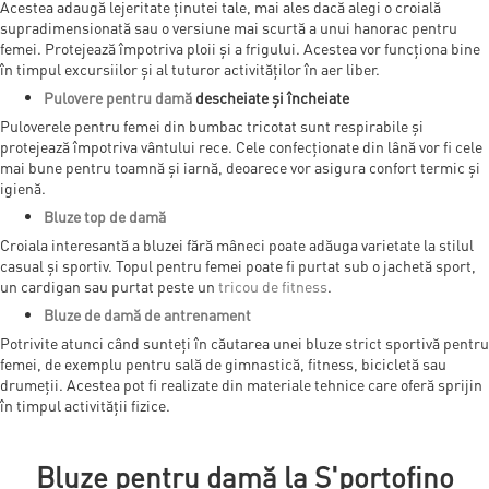
Acestea adaugă lejeritate ținutei tale, mai ales dacă alegi o croială
supradimensionată sau o versiune mai scurtă a unui hanorac pentru
femei. Protejează împotriva ploii și a frigului. Acestea vor funcționa bine
în timpul excursiilor și al tuturor activităților în aer liber.
Pulovere pentru damă
descheiate și încheiate
Puloverele pentru femei din bumbac tricotat sunt respirabile și
protejează împotriva vântului rece. Cele confecționate din lână vor fi cele
mai bune pentru toamnă și iarnă, deoarece vor asigura confort termic și
igienă.
Bluze top de damă
Croiala interesantă a bluzei fără mâneci poate adăuga varietate la stilul
casual și sportiv. Topul pentru femei poate fi purtat sub o jachetă sport,
un cardigan sau purtat peste un
tricou de fitness
.
Bluze de damă de antrenament
Potrivite atunci când sunteți în căutarea unei bluze strict sportivă pentru
femei, de exemplu pentru sală de gimnastică, fitness, bicicletă sau
drumeții. Acestea pot fi realizate din materiale tehnice care oferă sprijin
în timpul activității fizice.
Bluze pentru damă la S'portofino