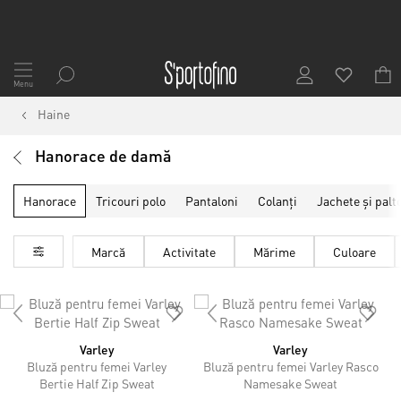
Mergeți
la
Menu
Conținut
Haine
Hanorace de damă
Hanorace
Tricouri polo
Pantaloni
Colanți
Jachete și palt
Marcă
Activitate
Mărime
Culoare
Varley
Varley
Bluză pentru femei Varley
Bluză pentru femei Varley Rasco
Bertie Half Zip Sweat
Namesake Sweat