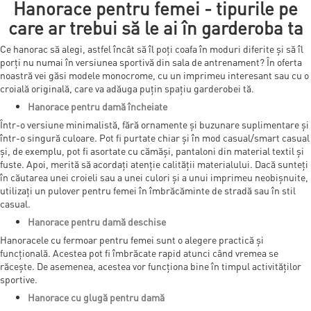
Hanorace pentru femei - tipurile pe
care ar trebui să le ai în garderoba ta
Ce hanorac să alegi, astfel încât să îl poți coafa în moduri diferite și să îl
porți nu numai în versiunea sportivă din sala de antrenament? În oferta
noastră vei găsi modele monocrome, cu un imprimeu interesant sau cu o
croială originală, care va adăuga puțin spațiu garderobei tă.
Hanorace pentru damă încheiate
Într-o versiune minimalistă, fără ornamente și buzunare suplimentare și
într-o singură culoare. Pot fi purtate chiar și în mod casual/smart casual
și, de exemplu, pot fi asortate cu cămăși, pantaloni din material textil și
fuste. Apoi, merită să acordați atenție calității materialului. Dacă sunteți
în căutarea unei croieli sau a unei culori și a unui imprimeu neobișnuite,
utilizați un pulover pentru femei în îmbrăcăminte de stradă sau în stil
casual.
Hanorace pentru damă deschise
Hanoracele cu fermoar pentru femei sunt o alegere practică și
funcțională. Acestea pot fi îmbrăcate rapid atunci când vremea se
răcește. De asemenea, acestea vor funcționa bine în timpul activităților
sportive.
Hanorace cu glugă pentru damă