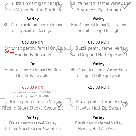
Varley
Varley
Bluză tip cardigan pentru femei
Bluză pentru femei Varley Len
Varley Scottie Cardigan
Seamless Zip Through
860,00 RON
810,00 RON
SALE
On
Varley
Hanorac pentru femei On Club
Bluză pentru femei Varley Sian
Hoodie Fade violet
Cropped Half Zip Sweat
655,00 RON
620,00 RON
Cel mai redus preț:
725,00 RON
Preț regular:
725,00 RON
Varley
Varley
Bluză pentru femei Varley
Bluză pentru femei Varley
Ritchie Short Sleeve Sweat 2.0
Hawley Half Zip Sweat