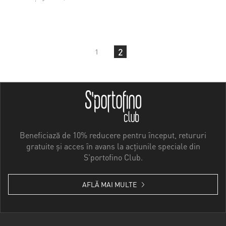
2
1
Beneficiază de 10% reducere pentru început, retururi
gratuite și acces în avans la acțiunile speciale din
S'portofino Club.
AFLĂ MAI MULTE