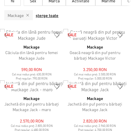
Sex
Marcă
Activitate
Mărime
C
Mackage
șterge toate
SALE
SALE
Mackage
Mackage
Căciula din lână pentru femei
Geacă neagră din puf pentru
Mackage Jude
bărbați Mackage Victor
590,00 RON
3.250,00 RON
Cel mai redus preț:
630,00 RON
Cel mai redus preț:
3.500,00 RON
Preț regular:
790,00 RON
Preț regular:
5.000,00 RON
SALE
SALE
Mackage
Mackage
Jachetă din puf pentru bărbați
Jachetă din puf pentru bărbați
Mackage Jack - maro
Mackage Jack
2.570,00 RON
2.820,00 RON
Cel mai redus preț:
2.805,00 RON
Cel mai redus preț:
2.960,00 RON
Preț regular:
4.680,00 RON
Preț regular:
4.700,00 RON