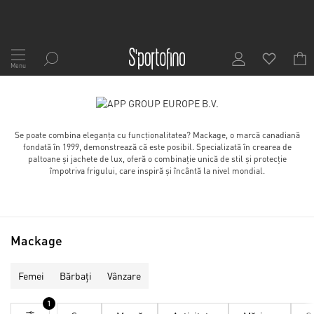
Mergeți
la
Menu
Conținut
Se poate combina eleganța cu funcționalitatea? Mackage, o marcă canadiană
fondată în 1999, demonstrează că este posibil. Specializată în crearea de
paltoane și jachete de lux, oferă o combinație unică de stil și protecție
împotriva frigului, care inspiră și încântă la nivel mondial.
Mackage
Femei
Bărbați
Vânzare
1