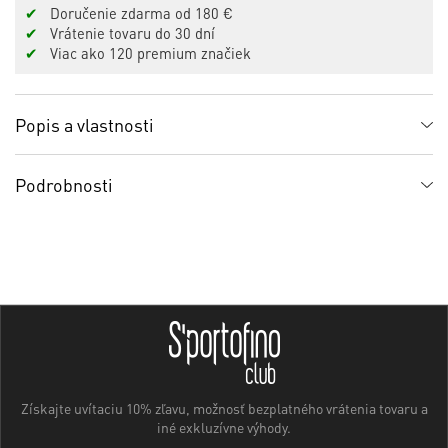
✔
Doručenie zdarma od 180 €
✔
Vrátenie tovaru do 30 dní
✔
Viac ako 120 premium značiek
Popis a vlastnosti
Podrobnosti
Získajte uvítaciu 10% zľavu, možnosť bezplatného vrátenia tovaru a
iné exkluzívne výhody.