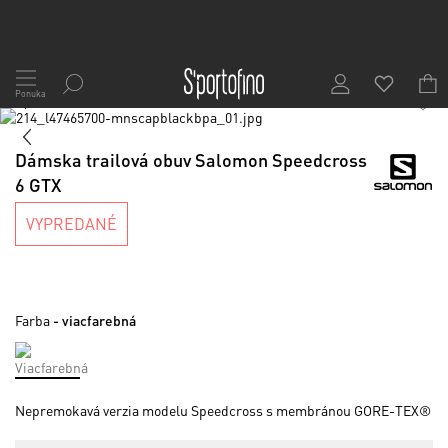
Skip
to
Ponuka
1
/
7
Content
Preskočiť
na
Preskočiť
koniec
na
Dámska trailová obuv Salomon Speedcross
galérie
začiatok
6 GTX
obrázkov
galérie
obrázkov
VYPREDANÉ
Farba
- viacfarebná
Nepremokavá verzia modelu Speedcross s membránou GORE-TEX®