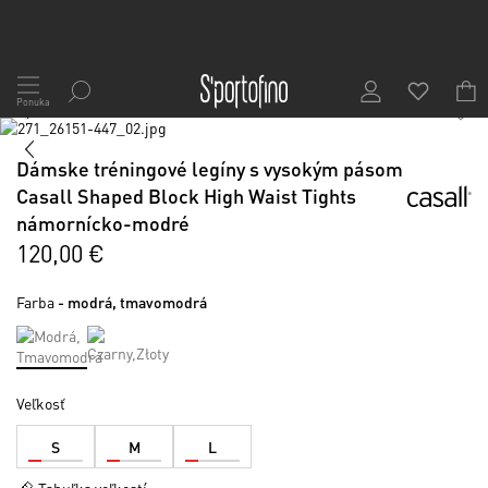
Skip
to
Ponuka
1
/
6
Content
Preskočiť
na
Preskočiť
Dámske tréningové legíny s vysokým pásom
koniec
na
galérie
začiatok
Casall Shaped Block High Waist Tights
obrázkov
galérie
námornícko-modré
obrázkov
120,00 €
Farba
- modrá, tmavomodrá
Veľkosť
S
M
L