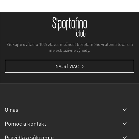
Získajte uvítaciu 10% zľavu, možnosť bezplatného vrátenia tovaru a
iné exkluzívne výhody.
NÁJSŤ VIAC
O nás
Pomoc a kontakt
Pravidlá a súkromie