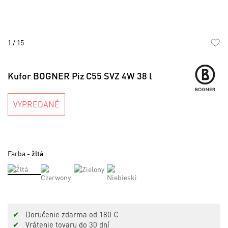
1
/
15
Preskočiť
na
Kufor BOGNER Piz C55 SVZ 4W 38 l
začiatok
galérie
obrázkov
VYPREDANÉ
Farba
- žltá
✔
Doručenie zdarma od 180 €
✔
Vrátenie tovaru do 30 dní