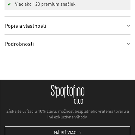
✔
Viac ako 120 premium značiek
Popis a vlastnosti
Podrobnosti
Získajte uvítaciu 10% zľavu, možnosť bezplatného vrátenia tovaru a
iné exkluzívne výhody.
NÁJSŤ VIAC