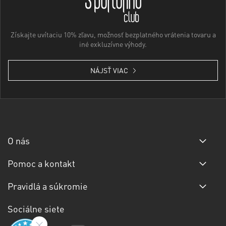
Získajte uvítaciu 10% zľavu, možnosť bezplatného vrátenia tovaru a
iné exkluzívne výhody.
NÁJSŤ VIAC
O nás
Pomoc a kontakt
Pravidlá a súkromie
Sociálne siete