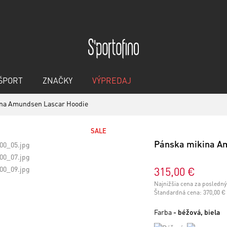
ŠPORT
ZNAČKY
VÝPREDAJ
na Amundsen Lascar Hoodie
SALE
Pánska mikina A
315,00 €
Najnižšia cena za posledný
Štandardná cena:
370,00 €
Farba
- béžová, biela