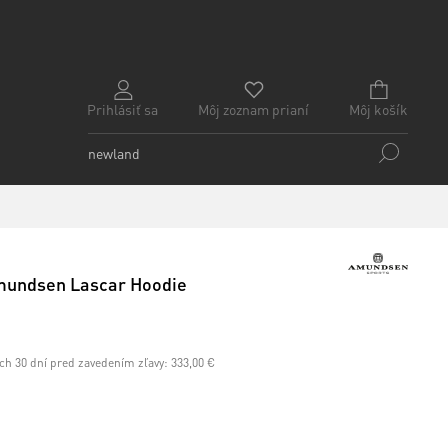
Prihlásiť sa
Môj zoznam prianí
Môj košík
mundsen Lascar Hoodie
ch 30 dní pred zavedením zľavy:
333,00 €