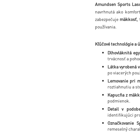
Amundsen Sports Lasc
navrhnutá ako komfort
zabezpečuje
mäkkosť, 
používania.
Kľúčové technológie a ú
Dlhovláknitá eg
trvácnosť a poho
Látka vyrobená v
po viacerých pou
Lemovanie pri m
roztiahnutiu a st
Kapucňa z mäkke
podmienok.
Detail v podobe
identifikujúci pr
Označkovanie S
remeselný chara