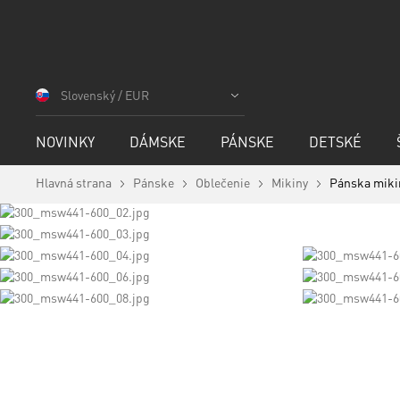
Skip
to
Slovenský / EUR
Content
NOVINKY
DÁMSKE
PÁNSKE
DETSKÉ
Hlavná strana
Pánske
Oblečenie
Mikiny
Pánska miki
Preskočiť
na
koniec
galérie
obrázkov
Preskočiť
na
začiatok
galérie
obrázkov