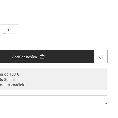
XL
Vložiť do košíka
a od 180 €
o 30 dní
emium značiek