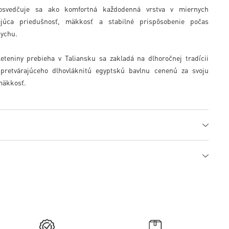
svedčuje sa ako komfortná každodenná vrstva v miernych
júca priedušnosť, mäkkosť a stabilné prispôsobenie počas
dychu.
eteniny prebieha v Taliansku sa zakladá na dlhoročnej tradícii
 pretvárajúceho dlhovláknitú egyptskú bavlnu cenenú za svoju
mäkkosť.