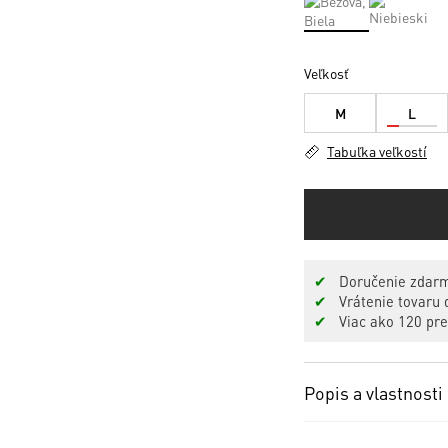
Veľkosť
M
L
Tabuľka veľkostí
✔
Doručenie zdarm
✔
Vrátenie tovaru d
✔
Viac ako 120 pr
Popis a vlastnosti