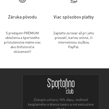
Záruka pôvodu
Viac spôsobov platby
S predajom PRÉMIUM
Zaplaťte za tovar až pri jeho
oblečenia a športového
prevzatí, kartou online, či
príslušenstva máme viac
internetovou službou
ako štvťstoročie
PayPal.
skúseností!
Získajte uvítaciu 10% zľavu, možnosť
bezplatného vrátenia tovaru a iné exkluzívne
výhody.