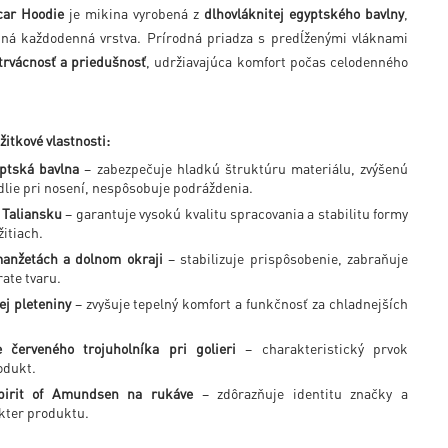
ar Hoodie
je mikina vyrobená z
dlhovláknitej egyptského bavlny
,
ná každodenná vrstva. Prírodná priadza s predĺženými vláknami
trvácnosť a priedušnosť
, udržiavajúca komfort počas celodenného
žitkové vlastnosti:
yptská bavlna
– zabezpečuje hladkú štruktúru materiálu, zvýšenú
dlie pri nosení, nespôsobuje podráždenia.
 Taliansku
– garantuje vysokú kvalitu spracovania a stabilitu formy
žitiach.
anžetách a dolnom okraji
– stabilizuje prispôsobenie, zabraňuje
rate tvaru.
j pleteniny
– zvyšuje tepelný komfort a funkčnosť za chladnejších
 červeného trojuholníka pri golieri
– charakteristický prvok
odukt.
pirit of Amundsen na rukáve
– zdôrazňuje identitu značky a
kter produktu.