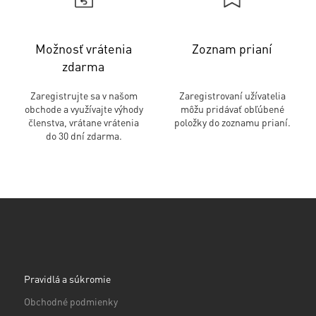
Možnosť vrátenia
Zoznam prianí
zdarma
Zaregistrujte sa v našom
Zaregistrovaní užívatelia
obchode a využívajte výhody
môžu pridávať obľúbené
členstva, vrátane vrátenia
položky do zoznamu prianí.
do 30 dní zdarma.
Pravidlá a súkromie
Obchodné podmienky