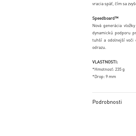
vracia späť, čím sa zvy
Speedboard™
Nová generácia vlož
dynamickú podporu pri o
tuhší a odolnejší vo
odrazu.
VLASTNOSTI:
*Hmotnosť: 235 g
*Drop: 9 mm
Podrobnosti