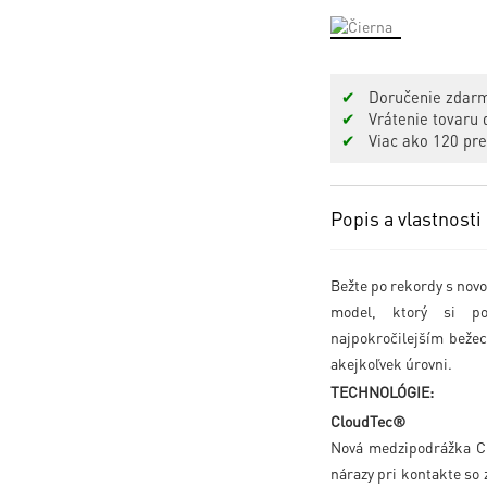
✔
Doručenie zdarm
✔
Vrátenie tovaru d
✔
Viac ako 120 pr
Popis a vlastnosti
Bežte po rekordy s novou g
model, ktorý si por
najpokročilejším be
akejkoľvek úrovni.
TECHNOLÓGIE:
CloudTec®
Nová medzipodrážka
nárazy pri kontakte so