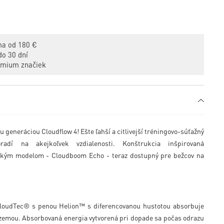
a od 180 €
o 30 dní
emium značiek
eneráciou Cloudflow 4! Ešte ľahší a citlivejší tréningovo-súťažný
adí na akejkoľvek vzdialenosti. Konštrukcia inšpirovaná
žeckým modelom - Cloudboom Echo - teraz dostupný pre bežcov na
 CloudTec® s penou Helion™ s diferencovanou hustotou absorbuje
 zemou. Absorbovaná energia vytvorená pri dopade sa počas odrazu