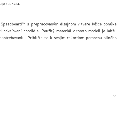
šuje reakcia.
ky Speedboard™ s prepracovaným dizajnom v tvare lyžice ponúka
dvaľovaní chodidla. Použitý materiál v tomto modeli je ľahší,
či opotrebovaniu. Priblížte sa k svojim rekordom pomocou silného