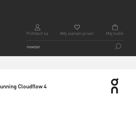
Prihlásiť sa
Môj zoznam prianí
Môj košík
unning Cloudflow 4