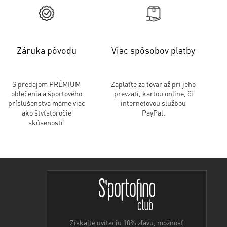
Záruka pôvodu
Viac spôsobov platby
S predajom PRÉMIUM
Zaplaťte za tovar až pri jeho
oblečenia a športového
prevzatí, kartou online, či
príslušenstva máme viac
internetovou službou
ako štvťstoročie
PayPal.
skúseností!
Získajte uvítaciu 10% zľavu, možnosť