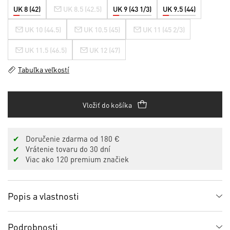
UK 8 (42)
UK 8.5 (42.5)
UK 9 (43 1/3)
UK 9.5 (44)
UK 10 (44.5)
UK 10.5 (45)
UK 11 (45 2/3)
UK 11.5 (46.5)
UK 12 (47)
Tabuľka veľkostí
Vložiť do košíka
✔
Doručenie zdarma od 180 €
✔
Vrátenie tovaru do 30 dní
✔
Viac ako 120 premium značiek
Popis a vlastnosti
Podrobnosti