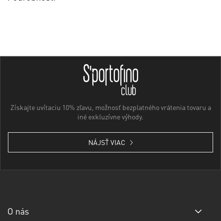
Získajte uvítaciu 10% zľavu, možnosť bezplatného vrátenia tovaru a
iné exkluzívne výhody.
NÁJSŤ VIAC
O nás