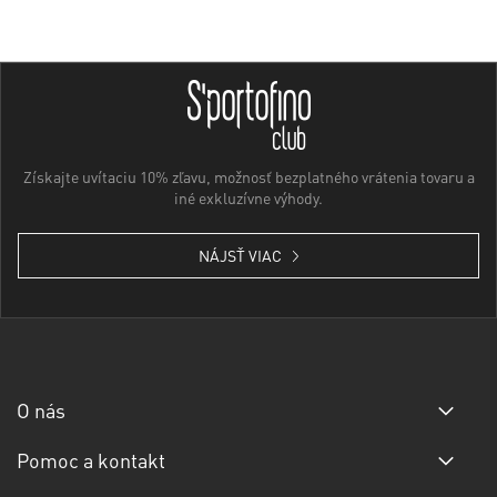
Získajte uvítaciu 10% zľavu, možnosť bezplatného vrátenia tovaru a
iné exkluzívne výhody.
NÁJSŤ VIAC
O nás
Pomoc a kontakt