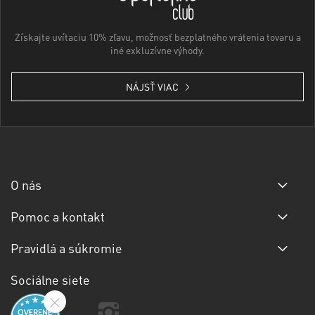
Získajte uvítaciu 10% zľavu, možnosť bezplatného vrátenia tovaru a
iné exkluzívne výhody.
NÁJSŤ VIAC
O nás
Pomoc a kontakt
Pravidlá a súkromie
Sociálne siete