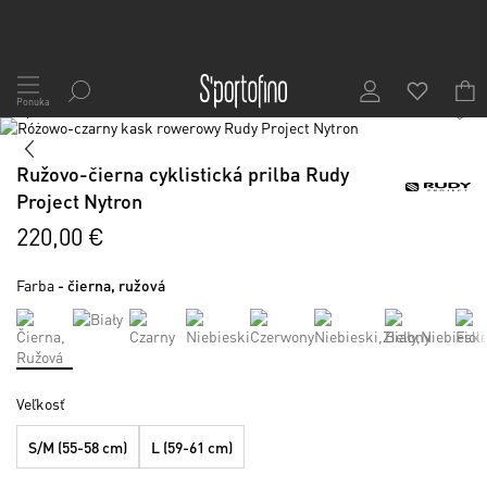
Skip
to
Ponuka
1
/
5
Content
Preskočiť
na
Preskočiť
koniec
na
Ružovo-čierna cyklistická prilba Rudy
galérie
začiatok
Project Nytron
obrázkov
galérie
obrázkov
220,00 €
Farba
- čierna, ružová
Veľkosť
S/M (55-58 cm)
L (59-61 cm)