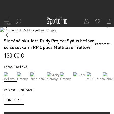
Skip
to
Ponuka
1
/
6
Content
Preskočiť
na
Preskočiť
koniec
na
Slnečné okuliare Rudy Project Sydus béžové
galérie
začiatok
so šošovkami RP Optics Multilaser Yellow
obrázkov
galérie
obrázkov
130,00 €
Farba
- béžová
Veľkosť
- ONE SIZE
ONE SIZE