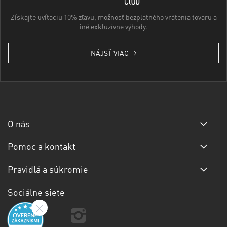
Získajte uvítaciu 10% zľavu, možnosť bezplatného vrátenia tovaru a
iné exkluzívne výhody.
NÁJSŤ VIAC
O nás
Pomoc a kontakt
Pravidlá a súkromie
Sociálne siete