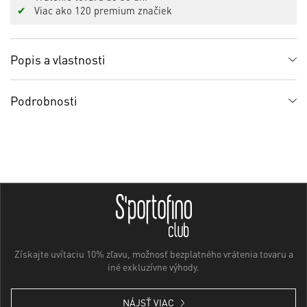
✔
Viac ako 120 premium značiek
Popis a vlastnosti
Podrobnosti
Získajte uvítaciu 10% zľavu, možnosť bezplatného vrátenia tovaru a
iné exkluzívne výhody.
NÁJSŤ VIAC