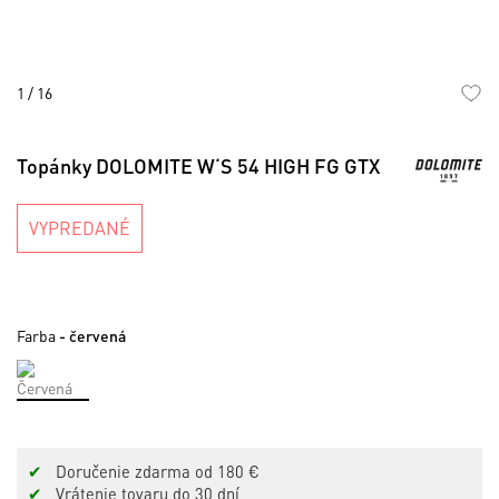
1
/
16
Preskočiť
na
Topánky DOLOMITE W‘S 54 HIGH FG GTX
začiatok
galérie
obrázkov
VYPREDANÉ
Farba
- červená
✔
Doručenie zdarma od 180 €
✔
Vrátenie tovaru do 30 dní