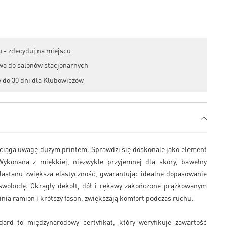
 - zdecyduj na miejscu
wa do salonów stacjonarnych
 do 30 dni dla Klubowiczów
iąga uwagę dużym printem. Sprawdzi się doskonale jako element
 Wykonana z miękkiej, niezwykle przyjemnej dla skóry, bawełny
elastanu zwiększa elastyczność, gwarantując idealne dopasowanie
 swobodę. Okrągły dekolt, dół i rękawy zakończone prążkowanym
inia ramion i krótszy fason, zwiększają komfort podczas ruchu.
ard to międzynarodowy certyfikat, który weryfikuje zawartość