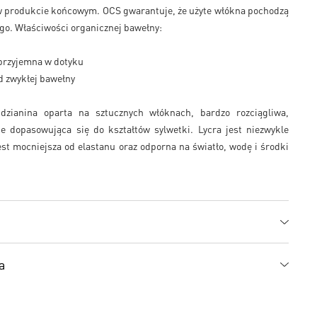
w produkcie końcowym. OCS gwarantuje, że użyte włókna pochodzą
ego. Właściwości organicznej bawełny:
 przyjemna w dotyku
d zwykłej bawełny
dzianina oparta na sztucznych włóknach, bardzo rozciągliwa,
ie dopasowująca się do kształtów sylwetki. Lycra jest niezwykle
est mocniejsza od elastanu oraz odporna na światło, wodę i środki
a