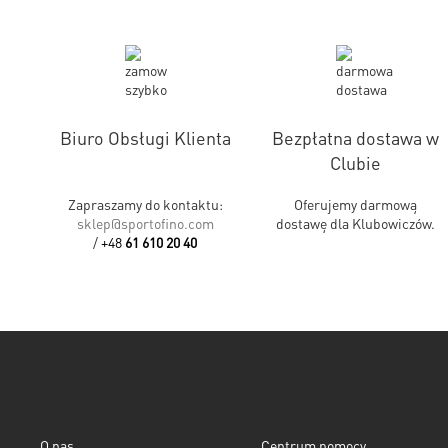
Biuro Obsługi Klienta
Bezpłatna dostawa w
Clubie
Zapraszamy do kontaktu:
Oferujemy darmową
sklep@sportofino.com
dostawę dla Klubowiczów.
/
+48
61 610 20 40
O nas
Centrum pomocy