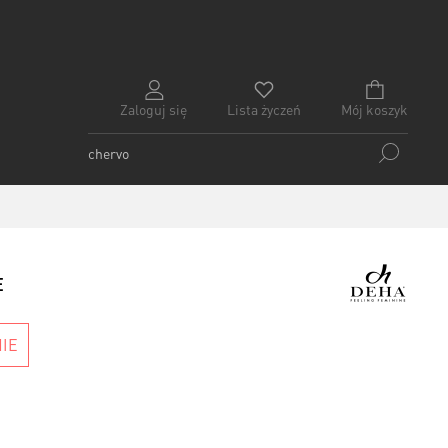
Zaloguj się
Lista życzeń
Mój koszyk
E
IE