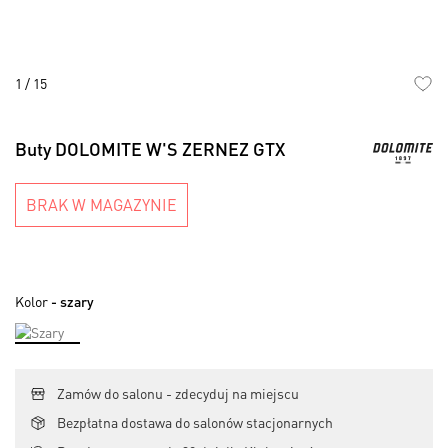
1
/
15
Skip
to
Buty DOLOMITE W'S ZERNEZ GTX
the
beginning
of
BRAK W MAGAZYNIE
the
images
gallery
Kolor
- szary
Zamów do salonu - zdecyduj na miejscu
Bezpłatna dostawa do salonów stacjonarnych