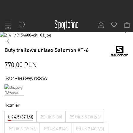
Przejdź
do
Menu
1
/
8
treści
Skip
to
Skip
the
to
Buty trailowe unisex Salomon XT-6
end
the
of
beginning
the
of
770,00 PLN
images
the
gallery
images
Kolor
- beżowy, różowy
gallery
Rozmiar
UK 4.5 (37 1/3)
UK 5 (38)
UK 5.5 (38 2/3)
UK 6 (39 1/3)
UK 6.5 (40)
UK 7 (40 2/3)