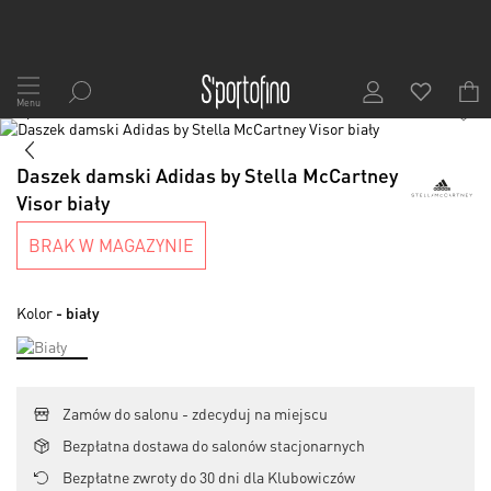
Przejdź
do
Menu
1
/
7
treści
Skip
to
Skip
the
to
Daszek damski Adidas by Stella McCartney
end
the
Visor biały
of
beginning
the
of
BRAK W MAGAZYNIE
images
the
gallery
images
gallery
Kolor
- biały
Zamów do salonu - zdecyduj na miejscu
Bezpłatna dostawa do salonów stacjonarnych
Bezpłatne zwroty do 30 dni dla Klubowiczów