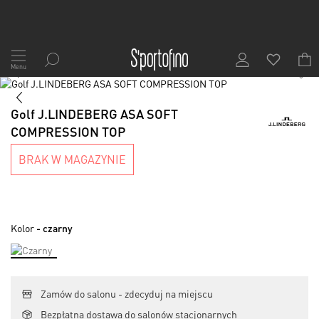
Przejdź
do
Menu
1
/
7
treści
Skip
to
Skip
the
to
Golf J.LINDEBERG ASA SOFT
end
the
COMPRESSION TOP
of
beginning
the
of
BRAK W MAGAZYNIE
images
the
gallery
images
gallery
Kolor
- czarny
Zamów do salonu - zdecyduj na miejscu
Bezpłatna dostawa do salonów stacjonarnych