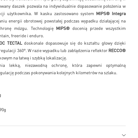
lowany daszek pozwala na indywidualnie dopasowanie położenia w
rencji użytkownika. W kasku zastosowano system
MIPS® Integra
aniu energii obrotowej powstałej podczas wypadku działającej na
ochronę mózgu. Technologię
MIPS®
docenią przede wszystkim
ntain, freeride i enduro.
OC TECTAL
doskonale dopasowuje się do kształtu głowy dzięki
egulacji 360°. W razie wypadku lub zabłądzenia reflektor
RECCO®
wym na łatwą i szybką lokalizację.
a lekką, niezawodną ochronę, która zapewni optymalną
egulację podczas pokonywania kolejnych kilometrów na szlaku.
g
390g