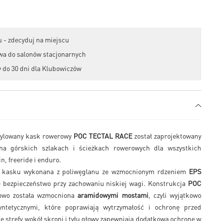
 - zdecyduj na miejscu
wa do salonów stacjonarnych
 do 30 dni dla Klubowiczów
tylowany kask rowerowy
POC TECTAL RACE
został zaprojektowany
a górskich szlakach i ścieżkach rowerowych dla wszystkich
n, freeride i enduro.
 kasku wykonana z poliwęglanu ze wzmocnionym rdzeniem
EPS
e bezpieczeństwo przy zachowaniu niskiej wagi. Konstrukcja
POC
wo została wzmocniona
aramidowymi mostami
, czyli wyjątkowo
tetycznymi, które poprawiają wytrzymałość i ochronę przed
 strefy wokół skroni i tyłu głowy zapewniają dodatkową ochronę w