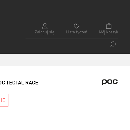
Zaloguj się
Lista życzeń
Mój koszyk
OC TECTAL RACE
IE