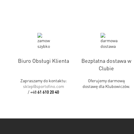
Biuro Obsługi Klienta
Bezpłatna dostawa w
Clubie
Zapraszamy do kontaktu:
Oferujemy darmową
sklep@sportofino.com
dostawę dla Klubowiczów.
/
+48
61 610 20 40