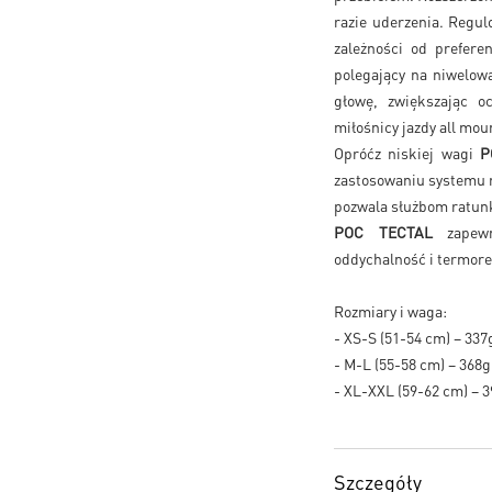
razie uderzenia. Regu
zależności od prefe
polegający na niwelow
głowę, zwiększając 
miłośnicy jazdy all mou
Opróćz niskiej wagi
P
zastosowaniu systemu r
pozwala służbom ratunko
POC TECTAL
zapewni
oddychalność i termor
Rozmiary i waga:
- XS-S (51-54 cm) – 337
- M-L (55-58 cm) – 368g
- XL-XXL (59-62 cm) – 
Szczegóły