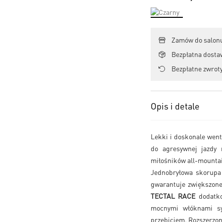
Zamów do salonu
Bezpłatna dosta
Bezpłatne zwroty
Opis i detale
Lekki i doskonale wen
do agresywnej jazdy n
miłośników all-mountai
Jednobryłowa skorupa
gwarantuje zwiększon
TECTAL RACE
dodatko
mocnymi włóknami syn
przebiciem. Rozszerzone