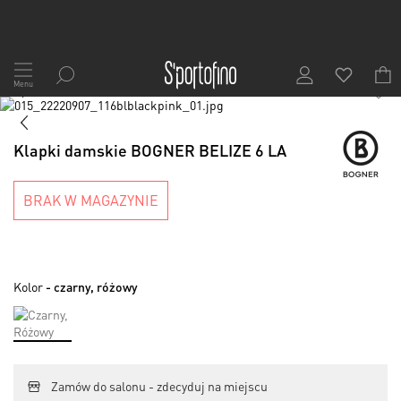
Przejdź
do
Menu
1
/
7
treści
Skip
to
Skip
the
to
Klapki damskie BOGNER BELIZE 6 LA
end
the
of
beginning
the
of
BRAK W MAGAZYNIE
images
the
gallery
images
gallery
Kolor
- czarny, różowy
Zamów do salonu - zdecyduj na miejscu