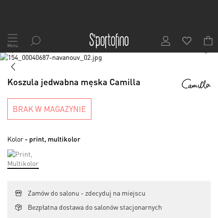
Przejdź
do
Menu
1
/
7
treści
Skip
to
Skip
the
to
Koszula jedwabna męska Camilla
end
the
of
beginning
the
of
BRAK W MAGAZYNIE
images
the
gallery
images
gallery
Kolor
- print, multikolor
Zamów do salonu - zdecyduj na miejscu
Bezpłatna dostawa do salonów stacjonarnych