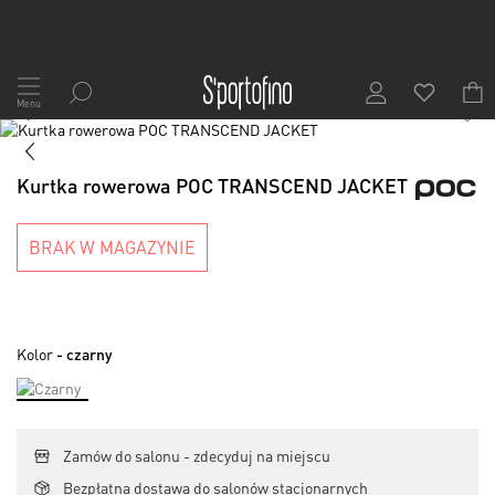
Przejdź
do
Menu
1
/
7
treści
Skip
to
Skip
the
to
Kurtka rowerowa POC TRANSCEND JACKET
end
the
of
beginning
the
of
BRAK W MAGAZYNIE
images
the
gallery
images
gallery
Kolor
- czarny
Zamów do salonu - zdecyduj na miejscu
Bezpłatna dostawa do salonów stacjonarnych