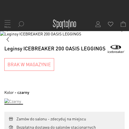
Przejdź
do
Menu
1
/
5
treści
Skip
to
Skip
the
to
Leginsy ICEBREAKER 200 OASIS LEGGINGS
end
the
of
beginning
the
of
BRAK W MAGAZYNIE
images
the
gallery
images
gallery
Kolor
- czarny
Zamów do salonu - zdecyduj na miejscu
Bezpłatna dostawa do salonów stacjonarnych