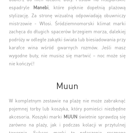
espadryle
Manebi
, które pięknie dopełnią plażową
stylizację. Za stronę wizualną odpowiadają obuwniczy
mistrzowie - Włosi. Śródziemnomorski klimat marki
zachęca do długich spacerów brzegiem morza, dalekiej
podróży w odległe zakątki świata lub biesiadowania przy
karafce wina wśród gwarnych rozmów. Jeśli masz
wygodne buty, nie musisz się martwić – noc może się
nie kończyć!
Muun
W kompletnym zestawie na plażę nie może zabraknąć
pojemnej torby lub koszyka, który pomieści niezbędne
akcesoria. Koszyki marki
MUUN
świetnie sprawdzą się
zarówno na plaży, jak i podczas kolacji w przytulnej
tawernie. Sukces marki to połączenie ręcznego