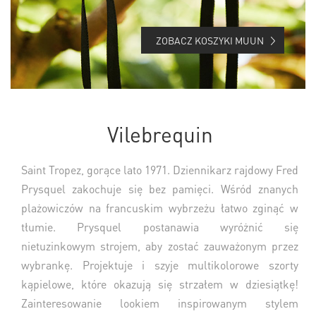
ZOBACZ KOSZYKI MUUN
Vilebrequin
Saint Tropez, gorące lato 1971. Dziennikarz rajdowy Fred
Prysquel zakochuje się bez pamięci. Wśród znanych
plażowiczów na francuskim wybrzeżu łatwo zginąć w
tłumie. Prysquel postanawia wyróżnić się
nietuzinkowym strojem, aby zostać zauważonym przez
wybrankę. Projektuje i szyje multikolorowe szorty
kąpielowe, które okazują się strzałem w dziesiątkę!
Zainteresowanie lookiem inspirowanym stylem