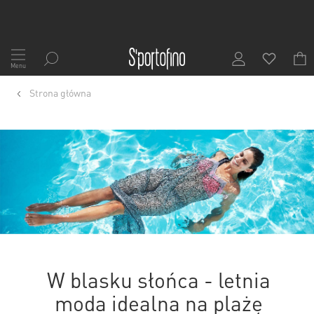
Przejdź
do
Menu
treści
Strona główna
W blasku słońca - letnia
moda idealna na plażę