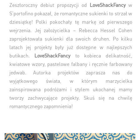
Zeszłoroczny debiut propozycji od
LoveShackFancy
w
S’portofino pokazał, że romantyczne sukienki to strzał w
dziesiątkę! Polki pokochały tę markę od pierwszego
wejrzenia. Jej założycielka – Rebecca Hessel Cohen
zaprojektowała sukienki dla swoich druhen. Po kilku
latach jej projekty były już dostępne w najlepszych
butikach.
LoveShackFancy
to kobieca delikatność,
kwiatowe wzory, pastelowe falbany i ręcznie farbowany
jedwab. Autorka projektów zaprasza nas do
wyjątkowego świata, w którym marzycielka
zainspirowana podróżami i stylem ukochanej mamy
tworzy zachwycające projekty. Skuś się na chwilę
romantycznego zapomnienia!