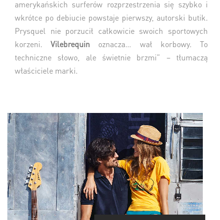
amerykańskich surferów rozprzestrzenia się szybko i
wkrótce po debiucie powstaje pierwszy, autorski butik.
Prysquel nie porzucił całkowicie swoich sportowych
korzeni.
Vilebrequin
oznacza… wał korbowy. To
techniczne słowo, ale świetnie brzmi” – tłumaczą
właściciele marki.