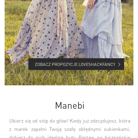
ZOBACZ PROPOZYCJE LOVESHACKFANCY
Manebi
Ubierz się od stóp do głów! Kiedy już zdecydujesz, która
z marek zapełni Twoją szafę obłędnymi sukienkami,
dobierz do nich idealne buty. Postaw na hiszpańskie