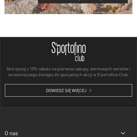
Skorzystaj z 10% rabatu na pierwsze zakupy, darmowych zwrotów i
wcześniejszego dostępu do specjalnych akcji w S'portofino Club.
DOWIEDZ SIĘ WIĘCEJ
O nas