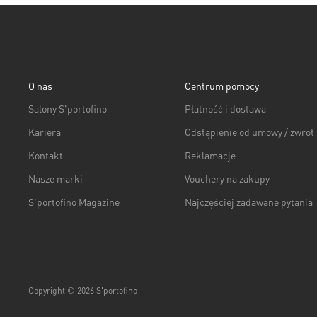
O nas
Centrum pomocy
Salony S'portofino
Płatność i dostawa
Kariera
Odstąpienie od umowy / zwrot
Kontakt
Reklamacje
Nasze marki
Vouchery na zakupy
S'portofino Magazine
Najczęściej zadawane pytania
Copyright © 2026 S'portofino