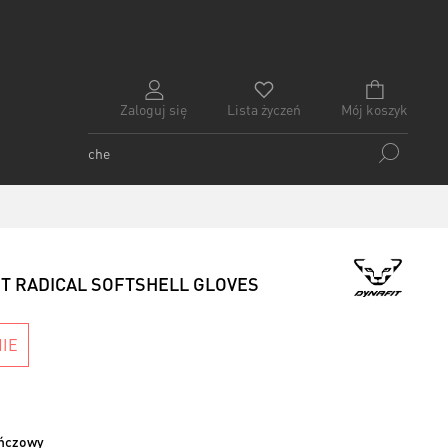
Zaloguj się
Lista życzeń
Mój koszyk
IT RADICAL SOFTSHELL GLOVES
IE
ańczowy