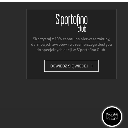
Skorzystaj z 10% rabatu na pierwsze zakupy,
darmowych zwrotów i wcześniejszego dostępu
do specjalnych akcji w S'portofino Club.
DOWIEDZ SIĘ WIĘCEJ
Wczytaj
czat