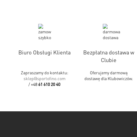
Biuro Obsługi Klienta
Bezpłatna dostawa w
Clubie
Zapraszamy do kontaktu:
Oferujemy darmową
sklep@sportofino.com
dostawę dla Klubowiczów.
/
+48
61 610 20 40