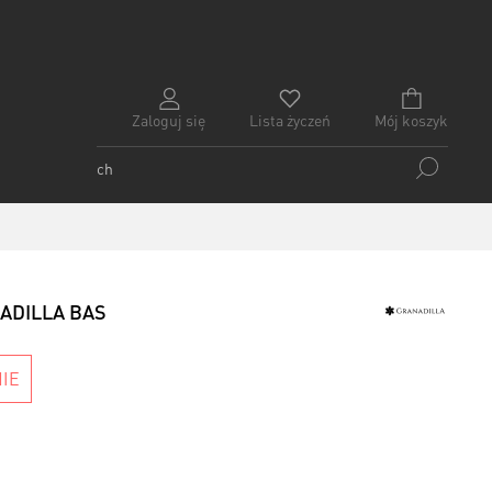
Zaloguj się
Lista życzeń
Mój koszyk
NADILLA BAS
IE