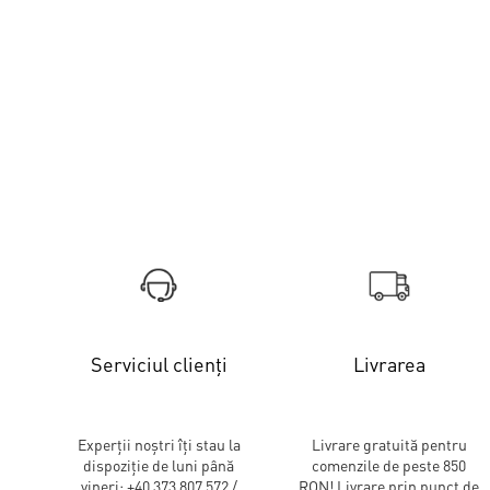
Serviciul clienți
Livrarea
Experții noștri îți stau la
Livrare gratuită pentru
dispoziție de luni până
comenzile de peste 850
vineri: +40 373 807 572 /
RON! Livrare prin punct de