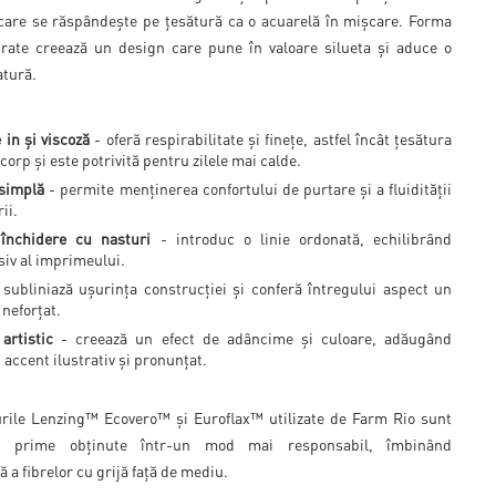
, care se răspândește pe țesătură ca o acuarelă în mișcare. Forma
urate creează un design care pune în valoare silueta și aduce o
atură.
in și viscoză
- oferă respirabilitate și finețe, astfel încât țesătura
 corp și este potrivită pentru zilele mai calde.
 simplă
- permite menținerea confortului de purtare și a fluidității
ii.
 închidere cu nasturi
- introduc o linie ordonată, echilibrând
siv al imprimeului.
subliniază ușurința construcției și conferă întregului aspect un
 neforțat.
artistic
- creează un efect de adâncime și culoare, adăugând
n accent ilustrativ și pronunțat.
rile Lenzing™ Ecovero™ și Euroflax™ utilizate de Farm Rio sunt
ii prime obținute într-un mod mai responsabil, îmbinând
ă a fibrelor cu grijă față de mediu.