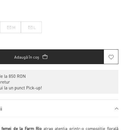
M
L
Adaugă în coș
de la 850 RON
 retur
i la un punct Pick-up!
ii
 femei de la Farm Rio
atrag atenția printr-o compoziție florală