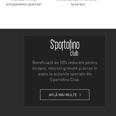
echipamente sportive!
la livrare.
Beneficiază de 10% reducere pentru
început, retururi gratuite și acces în
avans la acțiunile speciale din
S'portofino Club.
AFLĂ MAI MULTE