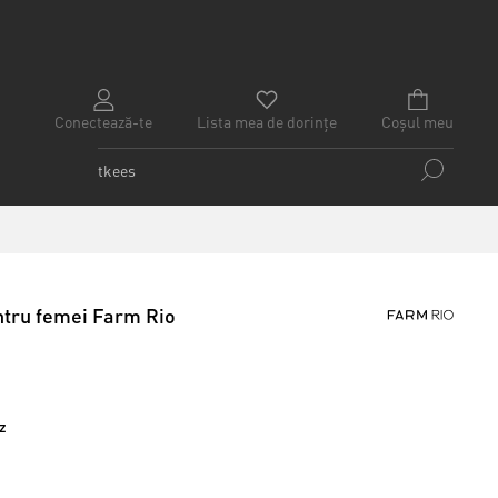
Conectează-te
Lista mea de dorințe
Coșul meu
ntru femei Farm Rio
z