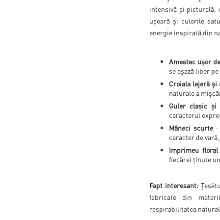
intensivă și picturală
ușoară și culorile sat
energie inspirată din n
Amestec ușor de 
se așază liber pe
Croiala lejeră și
naturale a mișcăr
Guler clasic și
caracterul expre
Mâneci scurte
- 
caracter de vară,
Imprimeu floral 
fiecărei ținute u
Fapt interesant:
Țesătu
fabricate din mater
respirabilitatea natural