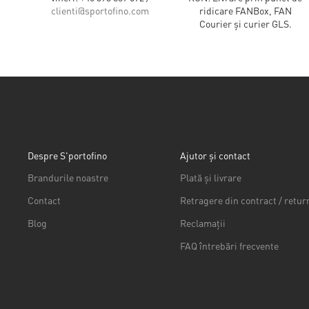
clienti@sportofino.com
ridicare FANBox, FAN
Courier și curier GLS.
Despre S'portofino
Ajutor și contact
Brandurile noastre
Plată și livrare
Contact
Retragere din contract / retur
Blog
Reclamații
FAQ întrebări frecvente