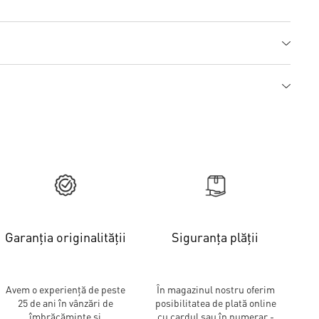
Garanția originalității
Siguranța plății
Avem o experiență de peste
În magazinul nostru oferim
25 de ani în vânzări de
posibilitatea de plată online
îmbrăcăminte și
cu cardul sau în numerar -