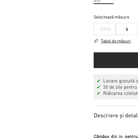
Selectează măsura
XS
S
Tabel de măsuri
✔
Livrare gratuită 
✔
30 de zile pentru
✔
Ridicarea coletulu
Descriere și detal
Cămășa din in pentru