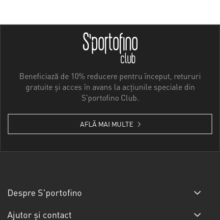
Beneficiază de 10% reducere pentru început, retururi
gratuite și acces în avans la acțiunile speciale din
S'portofino Club.
AFLĂ MAI MULTE
Despre S'portofino
Ajutor și contact