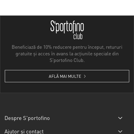
Beneficiază de 10% reducere pentru început, retururi
gratuite și acces în avans la acțiunile speciale din
S'portofino Club.
AFLĂ MAI MULTE
Despre S'portofino
Ajutor și contact