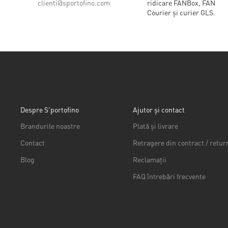
clienti@sportofino.com
ridicare FANBox, FAN
Courier și curier GLS.
Despre S'portofino
Ajutor și contact
Brandurile noastre
Plată și livrare
Contact
Retragere din contract / retur
Blog
Reclamații
FAQ întrebări frecvente