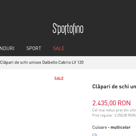
NDURI
SPORT
SALE
Clăpari de schi unisex Dalbello Cabrio LV 120
SALE
Clăpari de schi u
2.435,00 RON
Cel mai redus preț din ulti
Preț regular:
3.250,00 RON
Culoare
- multicolor