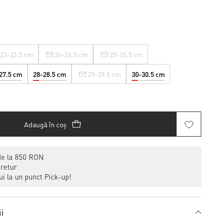
23-23.5 cm
24-24.5 cm
25-25.5 cm
27.5 cm
28-28.5 cm
29-29.5 cm
30-30.5 cm
Adaugă în coș
de la 850 RON
 retur
i la un punct Pick-up!
ii