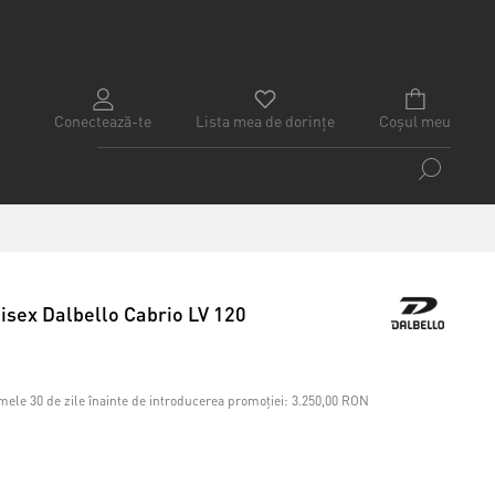
Conectează-te
Lista mea de dorințe
Coșul meu
nisex Dalbello Cabrio LV 120
mele 30 de zile înainte de introducerea promoției:
3.250,00 RON