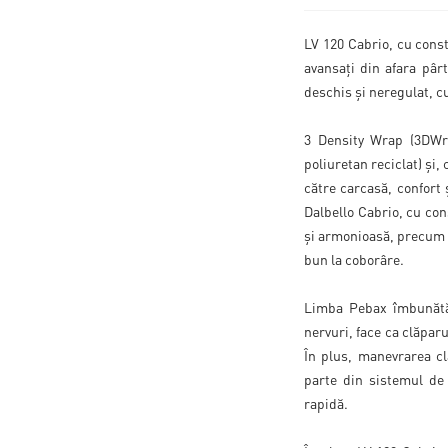
LV 120 Cabrio, cu const
avansați din afara pâr
deschis și neregulat, cu
3 Density Wrap (3DWra
poliuretan reciclat) și, 
către carcasă, confort ș
Dalbello Cabrio, cu cons
și armonioasă, precum și
bun la coborâre.
Limba Pebax îmbunătăț
nervuri, face ca clăparu
În plus, manevrarea cl
parte din sistemul de 
rapidă.