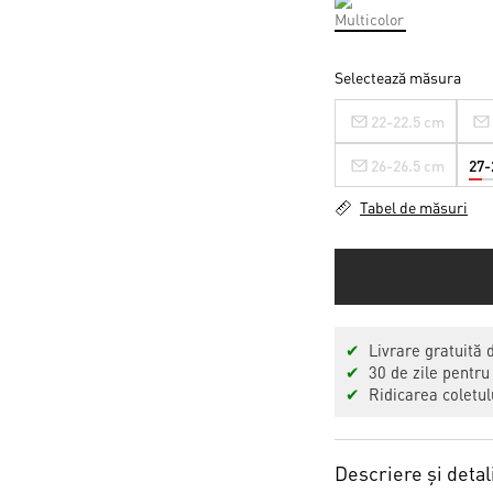
Selectează măsura
22-22.5 cm
26-26.5 cm
27-
Tabel de măsuri
✔
Livrare gratuită 
✔
30 de zile pentru
✔
Ridicarea coletulu
Descriere și detal