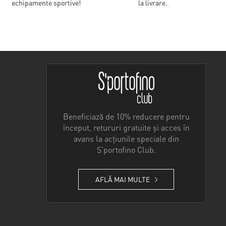
echipamente sportive!
la livrare.
Beneficiază de 10% reducere pentru
început, retururi gratuite și acces în
avans la acțiunile speciale din
S'portofino Club.
AFLĂ MAI MULTE