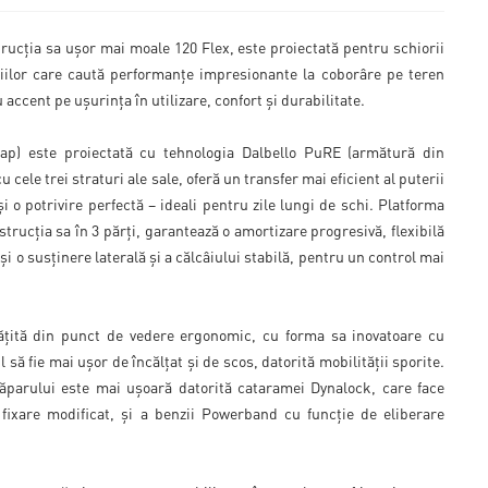
rucția sa ușor mai moale 120 Flex, este proiectată pentru schiorii
tiilor care caută performanțe impresionante la coborâre pe teren
 accent pe ușurința în utilizare, confort și durabilitate.
p) este proiectată cu tehnologia Dalbello PuRE (armătură din
cu cele trei straturi ale sale, oferă un transfer mai eficient al puterii
i o potrivire perfectă – ideali pentru zile lungi de schi. Platforma
trucția sa în 3 părți, garantează o amortizare progresivă, flexibilă
 o susținere laterală și a călcâiului stabilă, pentru un control mai
ită din punct de vedere ergonomic, cu forma sa inovatoare cu
l să fie mai ușor de încălțat și de scos, datorită mobilității sporite.
ăparului este mai ușoară datorită cataramei Dynalock, care face
fixare modificat, și a benzii Powerband cu funcție de eliberare