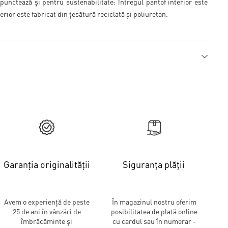
punctează și pentru sustenabilitate: întregul pantof interior este
terior este fabricat din țesătură reciclată și poliuretan.
Garanția originalității
Siguranța plății
Avem o experiență de peste
În magazinul nostru oferim
25 de ani în vânzări de
posibilitatea de plată online
îmbrăcăminte și
cu cardul sau în numerar -