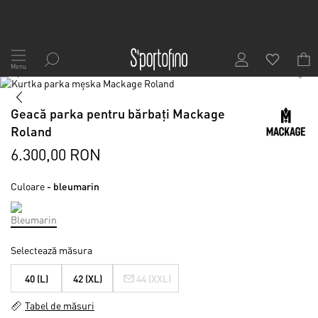
Mergeți
la
Menu
1
/
9
Conținut
Skip
to
Skip
the
to
Geacă parka pentru bărbați Mackage
end
the
Roland
of
beginning
the
of
6.300,00 RON
images
the
gallery
images
Culoare
- bleumarin
gallery
Selectează măsura
40 (L)
42 (XL)
44 (XXL)
Tabel de măsuri