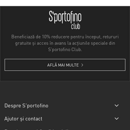
Beneficiază de 10% reducere pentru început, retururi
gratuite și acces în avans la acțiunile speciale din
S'portofino Club.
AFLĂ MAI MULTE
Despre S'portofino
Ajutor și contact