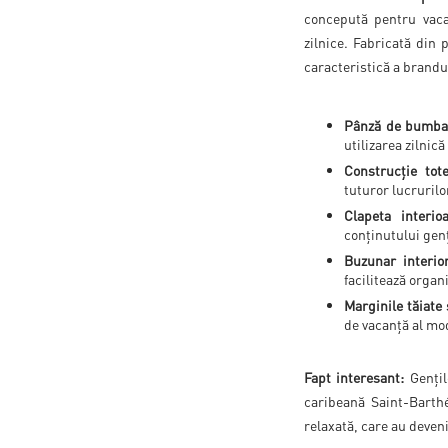
concepută pentru vacan
zilnice. Fabricată din
caracteristică a brandul
Pânză de bumba
utilizarea zilnică
Construcție tot
tuturor lucruril
Clapeta interi
conținutului genț
Buzunar interio
facilitează organ
Marginile tăiate
de vacanță al mo
Fapt interesant:
Gențil
caribeană Saint-Barthé
relaxată, care au deveni