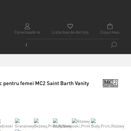
Conectează-te
Lista mea de dorințe
Coșul meu
 pentru femei MC2 Saint Barth Vanity