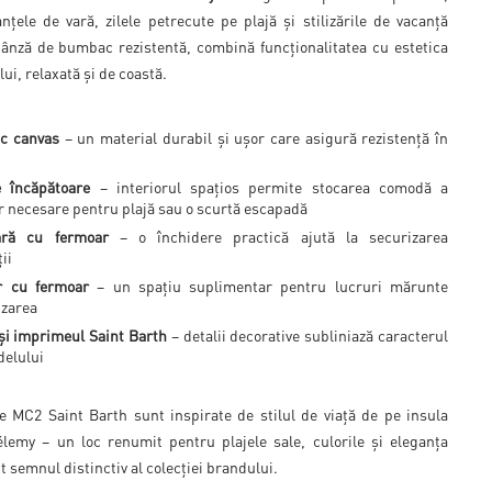
țele de vară, zilele petrecute pe plajă și stilizările de vacanță
 pânză de bumbac rezistentă, combină funcționalitatea cu estetica
ui, relaxată și de coastă.
c canvas
– un material durabil și ușor care asigură rezistență în
e încăpătoare
– interiorul spațios permite stocarea comodă a
or necesare pentru plajă sau o scurtă escapadă
oară cu fermoar
– o închidere practică ajută la securizarea
ii
r cu fermoar
– un spațiu suplimentar pentru lucruri mărunte
izarea
 și imprimeul Saint Barth
– detalii decorative subliniază caracterul
delului
e MC2 Saint Barth sunt inspirate de stilul de viață de pe insula
lemy – un loc renumit pentru plajele sale, culorile și eleganța
t semnul distinctiv al colecției brandului.