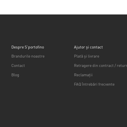
Despre S'portofino
Ajutor și contact
Brandurile noastre
Plată și livrare
Contact
Retragere din contract / retur
Blog
Reclamații
FAQ întrebări frecvente