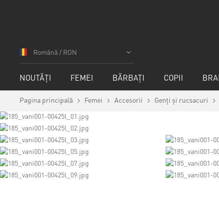
Mergeți
la
Română / RON
Conținut
NOUTĂȚI
FEMEI
BĂRBAȚI
COPII
BRA
Pagina principală
Femei
Accesorii
Genți și rucsacuri
Skip
to
the
end
of
the
images
gallery
Skip
to
the
beginning