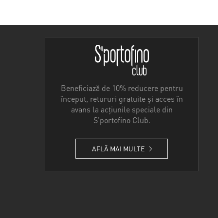
Beneficiază de 10% reducere pentru
început, retururi gratuite și acces în
avans la acțiunile speciale din
S'portofino Club.
AFLĂ MAI MULTE