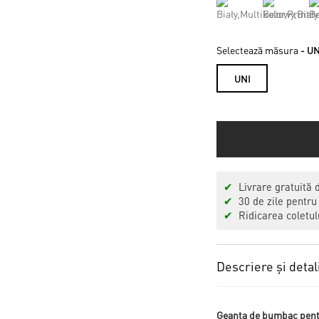
Selectează măsura
- UN
UNI
✔
Livrare gratuită 
✔
30 de zile pentru
✔
Ridicarea coletulu
Descriere și detal
Geanta de bumbac pentr