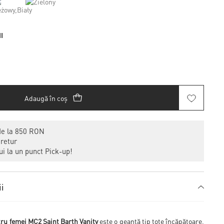
I
Adaugă în coș
de la 850 RON
 retur
i la un punct Pick-up!
ii
u femei MC2 Saint Barth Vanity
este o geantă tip tote încăpătoare,