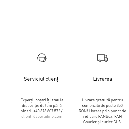
Serviciul clienți
Livrarea
Experții noștri îți stau la
Livrare gratuită pentru
dispoziție de luni până
comenzile de peste 850
vineri: +40 373 807 572 /
RON! Livrare prin punct de
clienti@sportofino.com
ridicare FANBox, FAN
Courier și curier GLS.