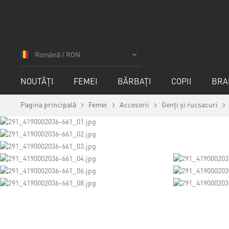
Mergeți
la
Română / RON
Conținut
NOUTĂȚI
FEMEI
BĂRBAȚI
COPII
BRA
Pagina principală
Femei
Accesorii
Genți și rucsacuri
Skip
to
the
end
of
the
images
gallery
Skip
to
the
beginning