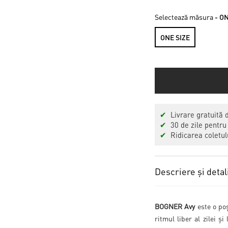
Selectează măsura
- O
ONE SIZE
✔
Livrare gratuită 
✔
30 de zile pentru
✔
Ridicarea coletulu
Descriere și detal
BOGNER Avy
este o po
ritmul liber al zilei ș