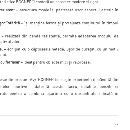
acteristice BOGNER îi conferă un caracter modern și ușor.
rezistent
– structura moale își păstrează ușor aspectul estetic în
.
șor întărită
– își menține forma și protejează conținutul în timpul
– realizată din bandă rezistentă, permite adaptarea modului de
ctiv al zilei.
al
– echipat cu o căptușeală netedă, ușor de curățat, cu un motiv
ului.
 cu fermoar
– ideal pentru obiecte mici și valoroase.
esoriile precum Avy, BOGNER folosește experiența dobândită din
telor sportive – datorită acestui lucru, detaliile, benzile și
rate pentru a combina ușurința cu o durabilitate ridicată în