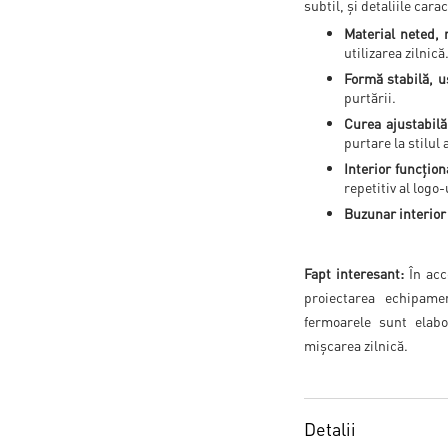
subtil, și detaliile car
Material neted, 
utilizarea zilnică
Formă stabilă, u
purtării.
Curea ajustabilă
purtare la stilul a
Interior funcțion
repetitiv al logo-
Buzunar interior
Fapt interesant:
În acc
proiectarea echipamen
fermoarele sunt elabo
mișcarea zilnică.
Detalii