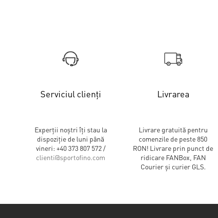
Serviciul clienți
Livrarea
Experții noștri îți stau la
Livrare gratuită pentru
dispoziție de luni până
comenzile de peste 850
vineri: +40 373 807 572 /
RON! Livrare prin punct de
clienti@sportofino.com
ridicare FANBox, FAN
Courier și curier GLS.