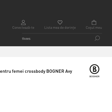
Conectează-te
Lista mea de dorințe
Coșul meu
entru femei crossbody BOGNER Avy