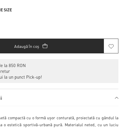
NE SIZE
Adaugă în coș
de la 850 RON
 retur
i la un punct Pick-up!
ii
șetă compactă cu o formă ușor conturată, proiectată cu gândul la
i la o estetică sportivă-urbană pură. Materialul neted, cu un luciu