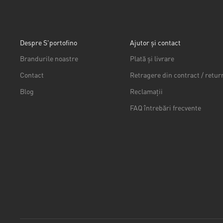
Despre S'portofino
Ajutor și contact
Brandurile noastre
Plată și livrare
Contact
Retragere din contract / retur
Blog
Reclamații
FAQ întrebări frecvente