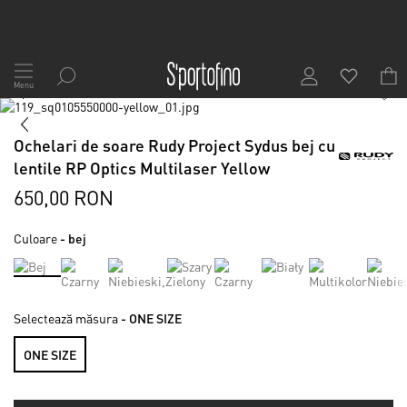
Mergeți
la
Menu
1
/
6
Conținut
Skip
to
Skip
the
to
Ochelari de soare Rudy Project Sydus bej cu
end
the
lentile RP Optics Multilaser Yellow
of
beginning
the
of
650,00 RON
images
the
gallery
images
Culoare
- bej
gallery
Selectează măsura
- ONE SIZE
ONE SIZE