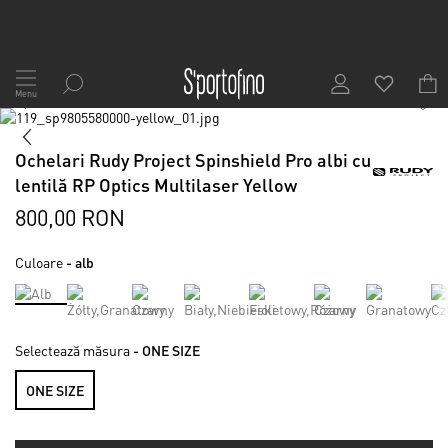
Mergeți
la
Menu
1
/
6
Conținut
Skip
to
Skip
the
to
Ochelari Rudy Project Spinshield Pro albi cu
end
the
lentilă RP Optics Multilaser Yellow
of
beginning
the
of
800,00 RON
images
the
gallery
images
Culoare
- alb
gallery
Selectează măsura
- ONE SIZE
ONE SIZE