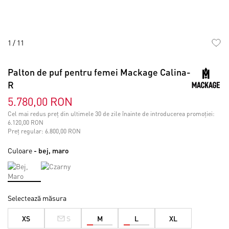
1
/
11
Skip
to
Palton de puf pentru femei Mackage Calina-
the
R
beginning
of
5.780,00 RON
the
Cel mai redus preț din ultimele 30 de zile înainte de introducerea promoției:
images
6.120,00 RON
gallery
Preț regular:
6.800,00 RON
Culoare
- bej, maro
Selectează măsura
XS
S
M
L
XL