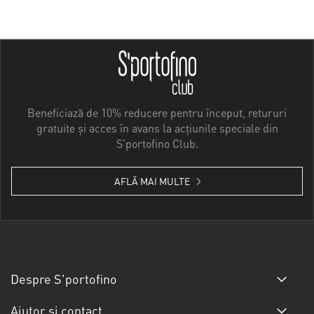
Beneficiază de 10% reducere pentru început, retururi
gratuite și acces în avans la acțiunile speciale din
S'portofino Club.
AFLĂ MAI MULTE
Despre S'portofino
Ajutor și contact