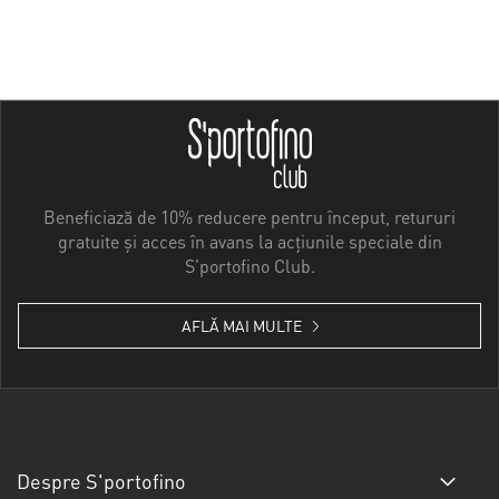
Beneficiază de 10% reducere pentru început, retururi
gratuite și acces în avans la acțiunile speciale din
S'portofino Club.
AFLĂ MAI MULTE
Despre S'portofino