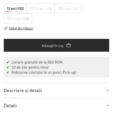
12 ani (152)
10 ani (140)
8 ani (134)
14 ani (158)
Tabel de măsuri
Adaugă în coș
✔
Livrare gratuită de la 850 RON
✔
30 de zile pentru retur
✔
Ridicarea coletului la un punct Pick-up!
Descriere și detalii
Detalii