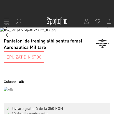
Mergeți
la
Menu
1
/
7
Conținut
Skip
to
Skip
the
to
Pantaloni de trening albi pentru femei
end
the
Aeronautica Militare
of
beginning
the
of
EPUIZAT DIN STOC
images
the
gallery
images
gallery
Culoare
- alb
✔
Livrare gratuită de la 850 RON
✔
30 de zile pentru retur