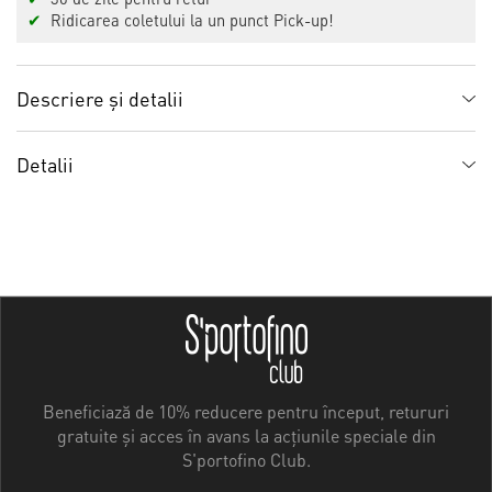
✔
Ridicarea coletului la un punct Pick-up!
Descriere și detalii
Detalii
Beneficiază de 10% reducere pentru început, retururi
gratuite și acces în avans la acțiunile speciale din
S'portofino Club.