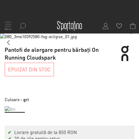
Mergeți
la
Menu
1
/
7
Conținut
Skip
to
Skip
the
to
Pantofi de alergare pentru bărbați On
end
the
Running Cloudspark
of
beginning
the
of
EPUIZAT DIN STOC
images
the
gallery
images
gallery
Culoare
- gri
✔
Livrare gratuită de la 850 RON
✔
30 de zile pentru retur