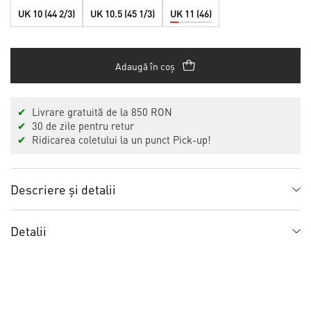
UK 10 (44 2/3)
UK 10.5 (45 1/3)
UK 11 (46)
Adaugă în coș
✔
Livrare gratuită de la 850 RON
✔
30 de zile pentru retur
✔
Ridicarea coletului la un punct Pick-up!
Descriere și detalii
Detalii