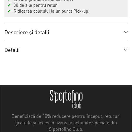
✔
30 de zile pentru retur
✔
Ridicarea coletului la un punct Pick-up!
Descriere și detalii
Detalii
Beneficiază de 10% reducere pentru început, retururi
gratuite și acces în avans la acțiunile speciale din
S'portofino Club.