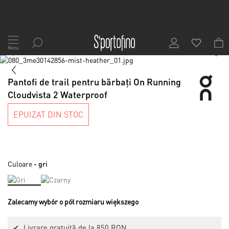
Mergeți
la
Menu
1
/
7
Conținut
Skip
to
Skip
the
to
Pantofi de trail pentru bărbați On Running
end
the
Cloudvista 2 Waterproof
of
beginning
the
of
EPUIZAT DIN STOC
images
the
gallery
images
gallery
Culoare
- gri
Zalecamy wybór o pół rozmiaru większego
✔
Livrare gratuită de la 850 RON