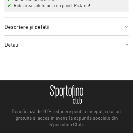
✔
Ridicarea coletului la un punct Pick-up!
Descriere și detalii
Detalii
Beneficiază de 10% reducere pentru început, retururi
gratuite și acces în avans la acțiunile speciale din
S'portofino Club.