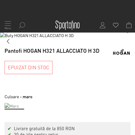
Mergeți
la
Menu
1
/
8
Conținut
Skip
to
Skip
the
to
Pantofi HOGAN H321 ALLACCIATO H 3D
end
the
of
beginning
the
of
EPUIZAT DIN STOC
images
the
gallery
images
gallery
Culoare
- maro
✔
Livrare gratuită de la 850 RON
✔
30 de zile pentru retur