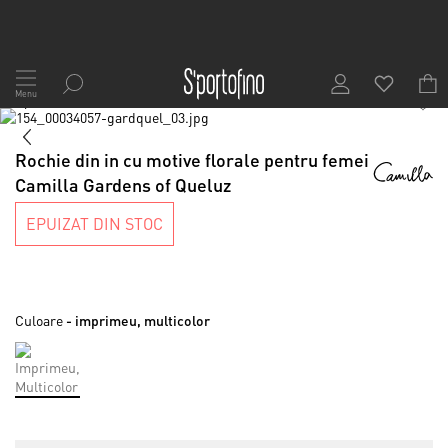
Mergeți
la
Menu
1
/
8
Conținut
Skip
to
Skip
the
to
Rochie din in cu motive florale pentru femei
end
the
Camilla Gardens of Queluz
of
beginning
the
of
EPUIZAT DIN STOC
images
the
gallery
images
gallery
Culoare
- imprimeu, multicolor