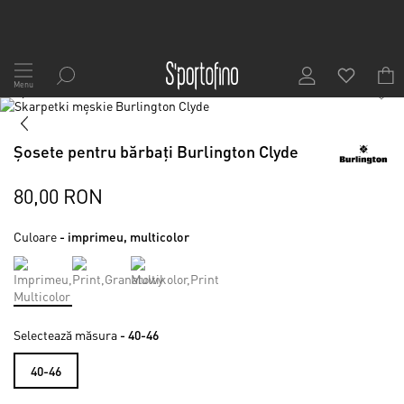
Mergeți
la
Menu
1
/
2
Conținut
Skip
to
Skip
the
to
Șosete pentru bărbați Burlington Clyde
end
the
of
beginning
the
of
80,00 RON
images
the
gallery
images
Culoare
- imprimeu, multicolor
gallery
Selectează măsura
- 40-46
40-46