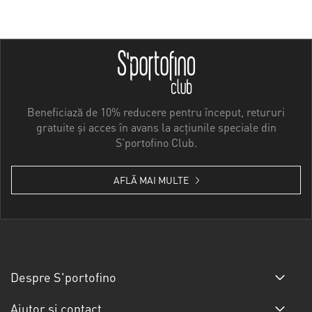
Beneficiază de 10% reducere pentru început, retururi
gratuite și acces în avans la acțiunile speciale din
S'portofino Club.
AFLĂ MAI MULTE
Despre S'portofino
Ajutor și contact