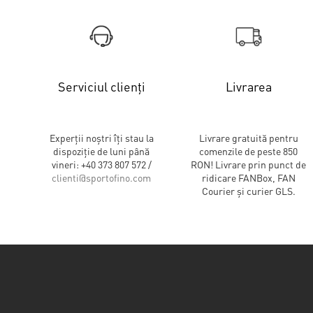
Serviciul clienți
Livrarea
Experții noștri îți stau la
Livrare gratuită pentru
dispoziție de luni până
comenzile de peste 850
vineri: +40 373 807 572 /
RON! Livrare prin punct de
clienti@sportofino.com
ridicare FANBox, FAN
Courier și curier GLS.