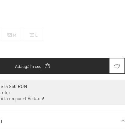
M
L
Adaugă în coș
de la 850 RON
 retur
i la un punct Pick-up!
ii