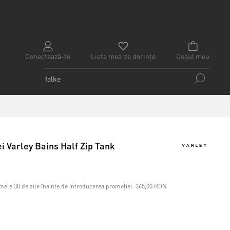
Conectează-te
Lista mea de dorințe
Coșul meu
i Varley Bains Half Zip Tank
mele 30 de zile înainte de introducerea promoției:
365,00 RON