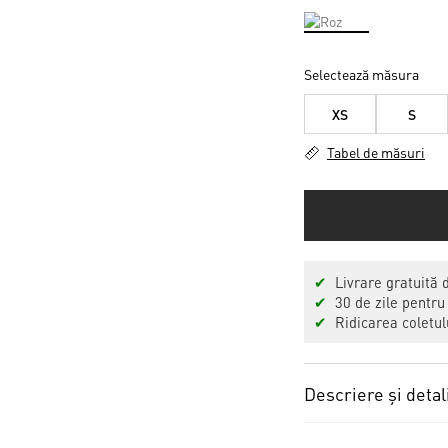
Selectează măsura
XS
S
Tabel de măsuri
✔
Livrare gratuită 
✔
30 de zile pentru
✔
Ridicarea coletulu
Descriere și detal