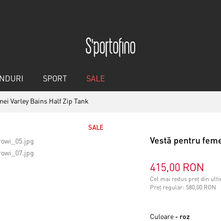
NDURI
SPORT
SALE
mei Varley Bains Half Zip Tank
SALE
Vestă pentru feme
415,00 RON
Cel mai redus preț din ulti
Preț regular:
580,00 RON
Culoare
- roz