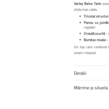
Varley Bains Tank
este 
zilele mai calde.
Tricotat structur
Panou cu jumăt
reglabil
Croială scurtă
– s
Bumbac moale
– 
Un top care combină lej
smart-relaxed.
Detalii
Mărime și silueta